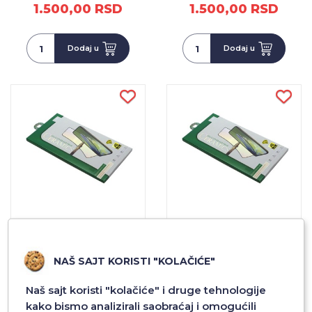
1.500,00 RSD
1.500,00 RSD
Dodaj u
Dodaj u
FOLIJA ZA ZASTITU
FOLIJA ZA ZASTITU
EKRANA CERAMIC MATTE
EKRANA CERAMIC MATTE
NANO GLASS ZA SAMSUNG
NANO GLASS ZA SAMSUNG
NAŠ SAJT KORISTI "KOLAČIĆE"
S22 PLUS/S906B CRNA
S22/S901B CRNA
1.500,00 RSD
1.500,00 RSD
Naš sajt koristi "kolačiće" i druge tehnologije
kako bismo analizirali saobraćaj i omogućili