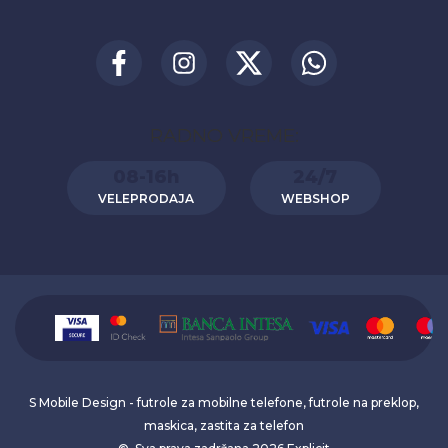
RADNO VREME:
08-16h
24/7
VELEPRODAJA
WEBSHOP
S Mobile Design - futrole za mobilne telefone, futrole na preklop,
maskica, zastita za telefon