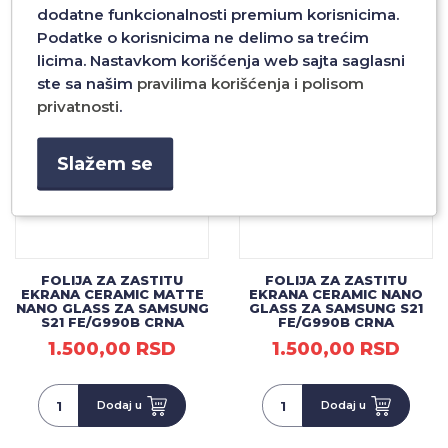
dodatne funkcionalnosti premium korisnicima.
Dodaj u
Dodaj u
Podatke o korisnicima ne delimo sa trećim
licima. Nastavkom korišćenja web sajta saglasni
ste sa našim
pravilima korišćenja i polisom
privatnosti
.
Slažem se
FOLIJA ZA ZASTITU
FOLIJA ZA ZASTITU
EKRANA CERAMIC MATTE
EKRANA CERAMIC NANO
NANO GLASS ZA SAMSUNG
GLASS ZA SAMSUNG S21
S21 FE/G990B CRNA
FE/G990B CRNA
1.500,00 RSD
1.500,00 RSD
Dodaj u
Dodaj u