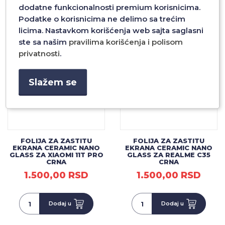
dodatne funkcionalnosti premium korisnicima.
Dodaj u
Dodaj u
Podatke o korisnicima ne delimo sa trećim
licima. Nastavkom korišćenja web sajta saglasni
ste sa našim
pravilima korišćenja i polisom
privatnosti
.
Slažem se
FOLIJA ZA ZASTITU
FOLIJA ZA ZASTITU
EKRANA CERAMIC NANO
EKRANA CERAMIC NANO
GLASS ZA XIAOMI 11T PRO
GLASS ZA REALME C35
CRNA
CRNA
1.500,00 RSD
1.500,00 RSD
Dodaj u
Dodaj u