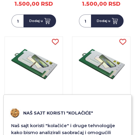
1.500,00 RSD
1.500,00 RSD
Dodaj u
Dodaj u
FOLIJA ZA ZASTITU
FOLIJA ZA ZASTITU
EKRANA CERAMIC MATTE
EKRANA CERAMIC MATTE
NANO GLASS ZA SAMSUNG
NANO GLASS ZA SAM.
NAŠ SAJT KORISTI "KOLAČIĆE"
A22/A226B (5G) CRNA
A22/A225F (4G) CRNA
1.500,00 RSD
1.500,00 RSD
Naš sajt koristi "kolačiće" i druge tehnologije
kako bismo analizirali saobraćaj i omogućili