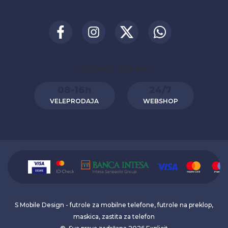
RADNO VREME:
08-16h
24/7
VELEPRODAJA
WEBSHOP
S Mobile Design - futrole za mobilne telefone, futrole na preklop,
maskica, zastita za telefon