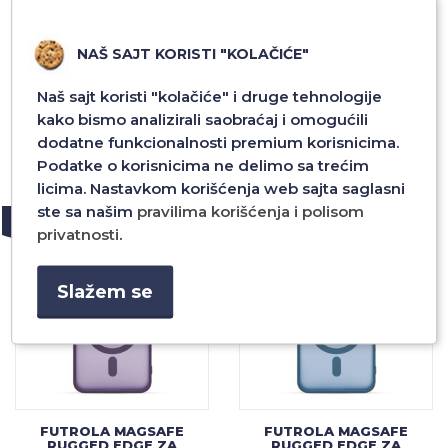
FUTROLA MAGSAFE
FUTROLA MAGSAFE
NAŠ SAJT KORISTI "KOLAČIĆE"
RUGGED EDGE ZA
RUGGED EDGE ZA
SAMSUNG S24 PLUS
SAMSUNG S24 PLUS SIVA
SVETLO LJUBICASTA
Naš sajt koristi "kolačiće" i druge tehnologije
2.400,00 RSD
2.400,00 RSD
kako bismo analizirali saobraćaj i omogućili
dodatne funkcionalnosti premium korisnicima.
Podatke o korisnicima ne delimo sa trećim
Dodaj u
Dodaj u
licima. Nastavkom korišćenja web sajta saglasni
ste sa našim
pravilima korišćenja i polisom
NOVO
NOVO
privatnosti
.
Slažem se
FUTROLA MAGSAFE
FUTROLA MAGSAFE
RUGGED EDGE ZA
RUGGED EDGE ZA