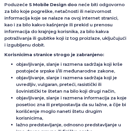
Poduzeće
S Mobile Design doo
neće biti odgovorno
za bilo koje pogreške, netačnosti ili neizvornost
informacija koje se nalaze na ovoj internet stranici,
kao i za bilo kakvo kašnjenje ili prekid u prenosu
informacija do krajnjeg korisnika, za bilo kakva
potraživanja ili gubitke koji iz tog proizlaze, uključujući
i izgubljenu dobit.
Korisnicima stranice strogo je zabranjeno:
objavljivanje, slanje i razmena sadržaja koji krše
postojeće srpske i/ili međunarodne zakone,
objavljivanje, slanje i razmena sadržaja koji je
uvredljiv, vulgaran, preteći, rasistički ili
šovinistički te štetan na bilo koji drugi način,
objavljivanje, slanje i razmena informacija za koje
posetioc zna ili pretpostavlja da su lažne, a čije bi
korišćenje moglo naneti štetu drugim
korisnicima,
lažno predstavljanje, odnosno predstavljanje u