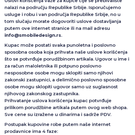
Uslovi korišćenja važe za kupce čije se prebivalište
nalazi na području Republike Srbije. Isporučujemo
usluge i robu i van područja Republike Srbije, no u
tom slučaju morate dogovoriti uslove dostavljanja
putem ove internet stranice ili na mail adresu
info@smobiledesign.rs
.
Kupac može postati svaka punoletna i poslovno
sposobna osoba koja prihvata naše uslove korišćenja
što se potvrđuje porudžbinom artikala. Ugovor u ime i
za račun maloletnika ili potpuno poslovno
nesposobne osobe mogu sklopiti samo njihovi
zakonski zastupnici, a delimično poslovno sposobne
osobe mogu sklopiti ugovor samo uz suglasnost
njihovog zakonskog zastupnika.
Prihvatanje uslova korišćenja kupac potvrđuje
prilikom porudžbine artikala putem ovog web shopa.
Sve cene su izražene u dinarima i sadrže PDV.
Postupak kupovine robe putem naše internet
prodavnice ima 4 faze: