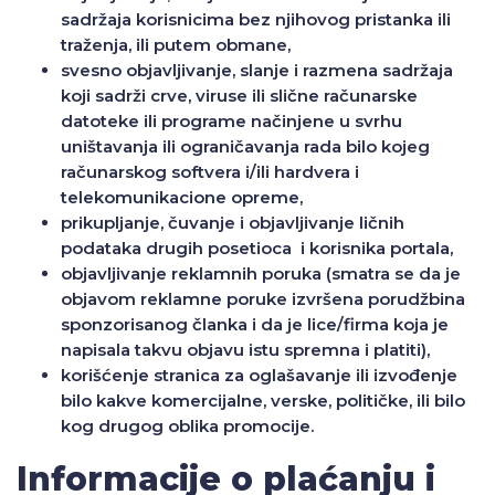
sadržaja korisnicima bez njihovog pristanka ili
traženja, ili putem obmane,
svesno objavljivanje, slanje i razmena sadržaja
koji sadrži crve, viruse ili slične računarske
datoteke ili programe načinjene u svrhu
uništavanja ili ograničavanja rada bilo kojeg
računarskog softvera i/ili hardvera i
telekomunikacione opreme,
prikupljanje, čuvanje i objavljivanje ličnih
podataka drugih posetioca i korisnika portala,
objavljivanje reklamnih poruka (smatra se da je
objavom reklamne poruke izvršena porudžbina
sponzorisanog članka i da je lice/firma koja je
napisala takvu objavu istu spremna i platiti),
korišćenje stranica za oglašavanje ili izvođenje
bilo kakve komercijalne, verske, političke, ili bilo
kog drugog oblika promocije.
Informacije o plaćanju i