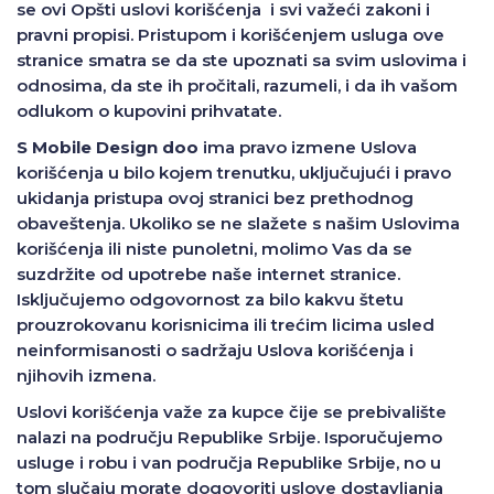
se ovi Opšti uslovi korišćenja i svi važeći zakoni i
pravni propisi. Pristupom i korišćenjem usluga ove
stranice smatra se da ste upoznati sa svim uslovima i
odnosima, da ste ih pročitali, razumeli, i da ih vašom
odlukom o kupovini prihvatate.
S Mobile Design doo
ima pravo izmene Uslova
korišćenja u bilo kojem trenutku, uključujući i pravo
ukidanja pristupa ovoj stranici bez prethodnog
obaveštenja. Ukoliko se ne slažete s našim Uslovima
korišćenja ili niste punoletni, molimo Vas da se
suzdržite od upotrebe naše internet stranice.
Isključujemo odgovornost za bilo kakvu štetu
prouzrokovanu korisnicima ili trećim licima usled
neinformisanosti o sadržaju Uslova korišćenja i
njihovih izmena.
Uslovi korišćenja važe za kupce čije se prebivalište
nalazi na području Republike Srbije. Isporučujemo
usluge i robu i van područja Republike Srbije, no u
tom slučaju morate dogovoriti uslove dostavljanja