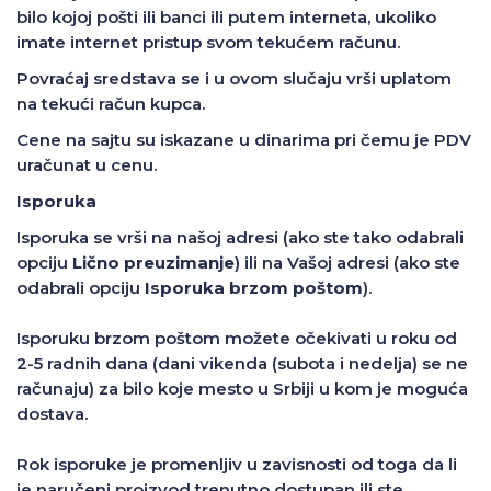
bilo kojoj pošti ili banci ili putem interneta, ukoliko
imate internet pristup svom tekućem računu.
Povraćaj sredstava se i u ovom slučaju vrši uplatom
na tekući račun kupca.
Cene na sajtu su iskazane u dinarima pri čemu je PDV
uračunat u cenu.
Isporuka
Isporuka se vrši na našoj adresi (ako ste tako odabrali
opciju
Lično preuzimanje
) ili na Vašoj adresi (ako ste
odabrali opciju
Isporuka brzom poštom
).
Isporuku brzom poštom možete očekivati u roku od
2-5 radnih dana (dani vikenda (subota i nedelja) se ne
računaju) za bilo koje mesto u Srbiji u kom je moguća
dostava.
Rok isporuke je promenljiv u zavisnosti od toga da li
je naručeni proizvod trenutno dostupan ili ste