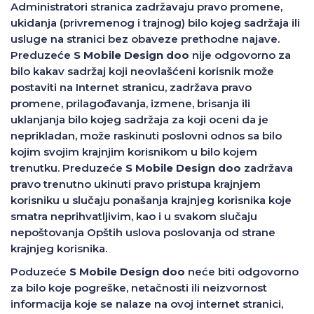
Administratori stranica zadržavaju pravo promene,
ukidanja (privremenog i trajnog) bilo kojeg sadržaja ili
usluge na stranici bez obaveze prethodne najave.
Preduzeće
S Mobile Design doo
nije odgovorno za
bilo kakav sadržaj koji neovlašćeni korisnik može
postaviti na Internet stranicu, zadržava pravo
promene, prilagođavanja, izmene, brisanja ili
uklanjanja bilo kojeg sadržaja za koji oceni da je
neprikladan, može raskinuti poslovni odnos sa bilo
kojim svojim krajnjim korisnikom u bilo kojem
trenutku. Preduzeće
S Mobile Design doo
zadržava
pravo trenutno ukinuti pravo pristupa krajnjem
korisniku u slučaju ponašanja krajnjeg korisnika koje
smatra neprihvatljivim, kao i u svakom slučaju
nepoštovanja Opštih uslova poslovanja od strane
krajnjeg korisnika.
Poduzeće
S Mobile Design doo
neće biti odgovorno
za bilo koje pogreške, netačnosti ili neizvornost
informacija koje se nalaze na ovoj internet stranici,