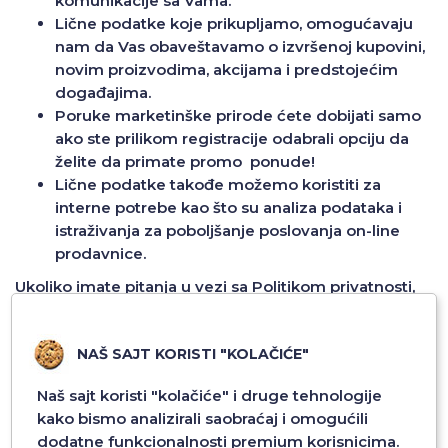
komunikacije sa Vama.
Lične podatke koje prikupljamo, omogućavaju
nam da Vas obaveštavamo o izvršenoj kupovini,
novim proizvodima, akcijama i predstojećim
događajima.
Poruke marketinške prirode ćete dobijati samo
ako ste prilikom registracije odabrali opciju da
želite da primate promo ponude!
Lične podatke takođe možemo koristiti za
interne potrebe kao što su analiza podataka i
istraživanja za poboljšanje poslovanja on-line
prodavnice.
Ukoliko imate pitanja u vezi sa Politikom privatnosti,
prikupljanjem ili obradom podataka ili iz nekog
razloga, želite da povučete saglasnost za obradu
NAŠ SAJT KORISTI "KOLAČIĆE"
Vaših ličnih podataka, molimo Vas da nas kontaktirate
na e-mail adresu: info@smobiledesign.rs, a mi ćemo
Naš sajt koristi "kolačiće" i druge tehnologije
dalje postupiti u skladu sa Zakonom o zaštiti
kako bismo analizirali saobraćaj i omogućili
podataka kupaca.
dodatne funkcionalnosti premium korisnicima.