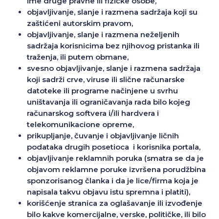
ime druge pravne ili fizičke osobe,
objavljivanje, slanje i razmena sadržaja koji su
zaštićeni autorskim pravom,
objavljivanje, slanje i razmena neželjenih
sadržaja korisnicima bez njihovog pristanka ili
traženja, ili putem obmane,
svesno objavljivanje, slanje i razmena sadržaja
koji sadrži crve, viruse ili slične računarske
datoteke ili programe načinjene u svrhu
uništavanja ili ograničavanja rada bilo kojeg
računarskog softvera i/ili hardvera i
telekomunikacione opreme,
prikupljanje, čuvanje i objavljivanje ličnih
podataka drugih posetioca i korisnika portala,
objavljivanje reklamnih poruka (smatra se da je
objavom reklamne poruke izvršena porudžbina
sponzorisanog članka i da je lice/firma koja je
napisala takvu objavu istu spremna i platiti),
korišćenje stranica za oglašavanje ili izvođenje
bilo kakve komercijalne, verske, političke, ili bilo