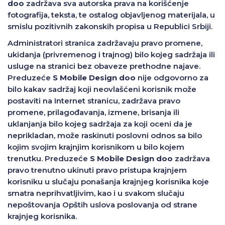
doo
zadržava sva autorska prava na korišćenje
fotografija, teksta, te ostalog objavljenog materijala, u
smislu pozitivnih zakonskih propisa u Republici Srbiji.
Administratori stranica zadržavaju pravo promene,
ukidanja (privremenog i trajnog) bilo kojeg sadržaja ili
usluge na stranici bez obaveze prethodne najave.
Preduzeće
S Mobile Design doo
nije odgovorno za
bilo kakav sadržaj koji neovlašćeni korisnik može
postaviti na Internet stranicu, zadržava pravo
promene, prilagođavanja, izmene, brisanja ili
uklanjanja bilo kojeg sadržaja za koji oceni da je
neprikladan, može raskinuti poslovni odnos sa bilo
kojim svojim krajnjim korisnikom u bilo kojem
trenutku. Preduzeće
S Mobile Design doo
zadržava
pravo trenutno ukinuti pravo pristupa krajnjem
korisniku u slučaju ponašanja krajnjeg korisnika koje
smatra neprihvatljivim, kao i u svakom slučaju
nepoštovanja Opštih uslova poslovanja od strane
krajnjeg korisnika.