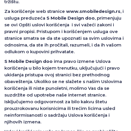
tržištu.
Za korišćenje web stranice
www.smobiledesign.rs
, i
usluga preduzeća
S Mobile Design doo
, primenjuju
se ovi Opšti uslovi korišćenja i svi važeći zakoni i
pravni propisi. Pristupom i korišćenjem usluga ove
stranice smatra se da ste upoznati sa svim uslovima i
odnosima, da ste ih pročitali, razumeli, i da ih vašom
odlukom o kupovini prihvatate.
S Mobile Design doo
ima pravo izmene Uslova
korišćenja u bilo kojem trenutku, uključujući i pravo
ukidanja pristupa ovoj stranici bez prethodnog
obaveštenja. Ukoliko se ne slažete s našim Uslovima
korišćenja ili niste punoletni, molimo Vas da se
suzdržite od upotrebe naše internet stranice.
Isključujemo odgovornost za bilo kakvu štetu
prouzrokovanu korisnicima ili trećim licima usled
neinformisanosti o sadržaju Uslova korišćenja i
njihovih izmena.