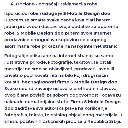
Opciono - povraćaj i reklamacija robe
Isporučioc robe i usluga je
S Mobile Design doo
.
Kupcem se smatra svaka osoba koja plati barem
jedan proizvod i dostavi svoje podatke za dopremu
robe.
S Mobile Design doo
putem svoje Internet
prodavnice omogućava kupovinu celokupnog
asortimana robe prikazane na našoj internet stranici.
Fotografije prikazane na internet stranici su samo
ilustrativne prirode. Fotografije, tekstovi, te ostali
materijal ne sme se objavljivati, prodavati, javno ili
privatno publikovati niti na bilo koji drugi način
koristiti bez saglasnosti firme
S Mobile Design doo
.
Svako nepridržavanje uslova iz prethodnih stavova
ovog člana povlači za sobom odgovornost i obavezu
naknade nematerijalne štete. Firma
S Mobile Design
doo
zadržava sva autorska prava na korišćenje
fotografija, teksta, te ostalog objavljenog materijala, u
smislu pozitivnih zakonskih propisa u Republici Srbiji.