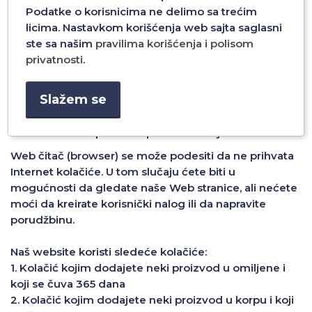
Podatke o korisnicima ne delimo sa trećim
licima. Nastavkom korišćenja web sajta saglasni
Korišćenje Internet kolačića (Cookies)
ste sa našim
pravilima korišćenja i polisom
Internet kolačić je mala datoteka koju Web stranica ili
privatnosti
.
e-mail poruka šalje Vašem Internet čitaču, koji ga
onda može sačuvati na Vašem hard disku. Oni
Slažem se
omogućavaju čuvanje informacija o Vašim
podešavanjima i sesijama i dozvoljava pristup Web
stranicama bez ponovne personalizacije.
Web čitač (browser) se može podesiti da ne prihvata
Internet kolačiće. U tom slučaju ćete biti u
mogućnosti da gledate naše Web stranice, ali nećete
moći da kreirate korisnički nalog ili da napravite
porudžbinu.
Naš website koristi sledeće kolačiće:
1. Kolačić kojim dodajete neki proizvod u omiljene i
koji se čuva 365 dana
2. Kolačić kojim dodajete neki proizvod u korpu i koji