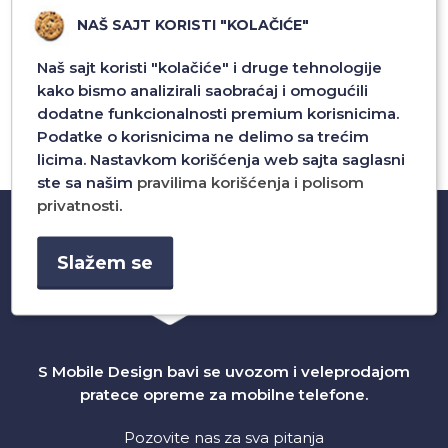
NAŠ SAJT KORISTI "KOLAČIĆE"
Naš sajt koristi "kolačiće" i druge tehnologije
kako bismo analizirali saobraćaj i omogućili
dodatne funkcionalnosti premium korisnicima.
Podatke o korisnicima ne delimo sa trećim
licima. Nastavkom korišćenja web sajta saglasni
ste sa našim
pravilima korišćenja i polisom
privatnosti
.
Slažem se
S Mobile Design bavi se uvozom i veleprodajom
pratece opreme za mobilne telefone.
Pozovite nas za sva pitanja