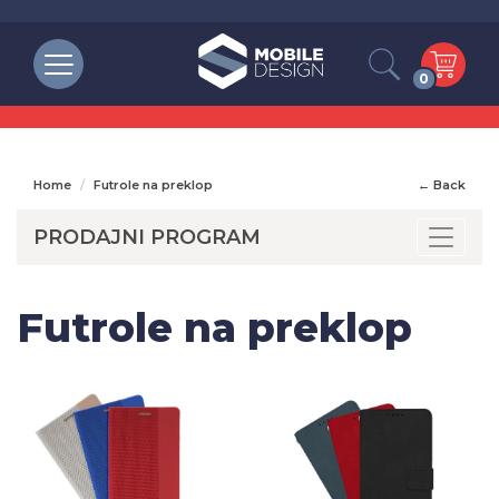
0
Home
Futrole na preklop
← Back
PRODAJNI PROGRAM
Toggle
Futrole na preklop