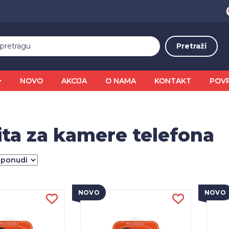
NOVO
AKCIJA
O NAMA
KONTAKT
POV
ita za kamere telefona
NOVO
NOVO