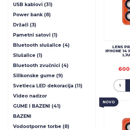
USB kablovi (31)
Power bank (8)
Držači (3)
Pametni satovi (1)
Bluetooth slušalice (4)
LENS P
IPHONE 14 
LJ
Slušalice (1)
Bluetooth zvučnici (4)
600
Silikonske gume (9)
Svetleca LED dekoracija (11)
Video nadzor
NOVO
GUME I BAZENI (41)
BAZENI
Vodootporne torbe (8)