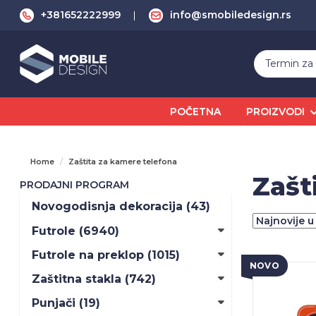
+381652222999
info@smobiledesign.rs
POČETNA
PROIZVODI
Home
Zaštita za kamere telefona
Zašt
PRODAJNI PROGRAM
Novogodisnja dekoracija (43)
Futrole (6940)
Futrole na preklop (1015)
NOVO
Zaštitna stakla (742)
Punjači (19)