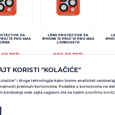
ROTECTOR ZA
LENS PROTECTOR ZA
L
PRO/ 13 PRO MAX
IPHONE 13 PRO/ 13 PRO MAX
IPHO
CRNA
LJUBICASTA
,00 RSD
600,00 RSD
AJT KORISTI "KOLAČIĆE"
Dodaj u
Dodaj u
"kolačiće" i druge tehnologije kako bismo analizirali saobraćaj
NOVO
NOVO
nalnosti premium korisnicima. Podatke o korisnicima ne del
m korišćenja web sajta saglasni ste sa našim
pravilima koriš