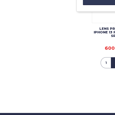
LENS P
IPHONE 13 
S
600