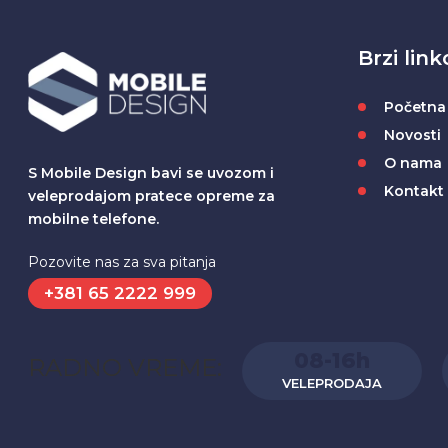
Brzi link
Početna
Novosti
O nama
S Mobile Design bavi se uvozom i
Kontakt
veleprodajom pratece opreme za
mobilne telefone.
Pozovite nas za sva pitanja
+381 65 2222 999
08-16h
RADNO VREME:
VELEPRODAJA