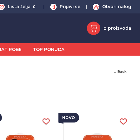
Lista želja
Prijavi se
Otvori nalog
0
proizvoda
0
RAT ROBE
TOP PONUDA
← Back
NOVO