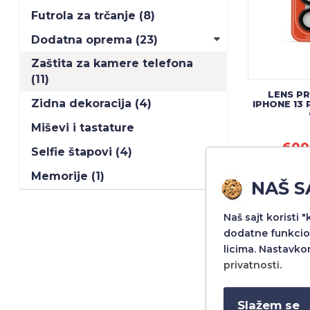
Futrola za trčanje (8)
Dodatna oprema (23)
Zaštita za kamere telefona
(11)
LENS P
Zidna dekoracija (4)
IPHONE 13 
Miševi i tastature
600
Selfie štapovi (4)
Memorije (1)
NAŠ S
Naš sajt koristi 
NOVO
dodatne funkcio
licima. Nastavko
privatnosti
.
Slažem se