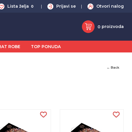
Lista želja
Prijavi se
Otvori nalog
0
proizvoda
0
RAT ROBE
TOP PONUDA
← Back