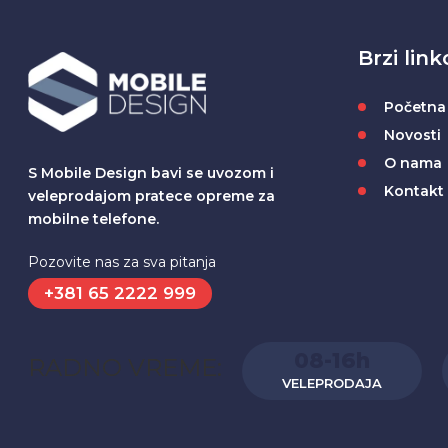
Brzi link
Početna
Novosti
O nama
S Mobile Design bavi se uvozom i
Kontakt
veleprodajom pratece opreme za
mobilne telefone.
Pozovite nas za sva pitanja
+381 65 2222 999
08-16h
RADNO VREME:
VELEPRODAJA