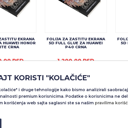
 ZASTITU EKRANA
FOLIJA ZA ZASTITU EKRANA
FOLI
ZA HUAWEI HONOR
5D FULL GLUE ZA HUAWEI
5D
LITE CRNA
P40 CRNA
0,00 RSD
1.200,00 RSD
AJT KORISTI "KOLAČIĆE"
Dodaj u
Dodaj u
"kolačiće" i druge tehnologije kako bismo analizirali saobraćaj
nalnosti premium korisnicima. Podatke o korisnicima ne del
m korišćenja web sajta saglasni ste sa našim
pravilima koriš