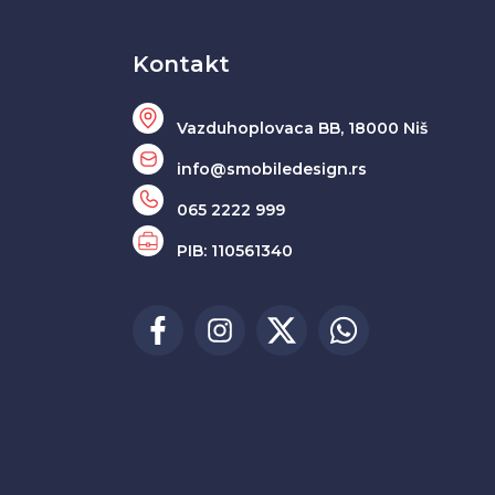
Kontakt
Vazduhoplovaca BB, 18000 Niš
info@smobiledesign.rs
065 2222 999
PIB: 110561340