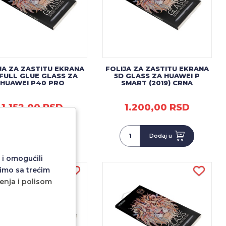
JA ZA ZASTITU EKRANA
FOLIJA ZA ZASTITU EKRANA
 FULL GLUE GLASS ZA
5D GLASS ZA HUAWEI P
HUAWEI P40 PRO
SMART (2019) CRNA
1.152,00 RSD
1.200,00 RSD
Dodaj u
Dodaj u
 i omogućili
imo sa trećim
ćenja i polisom