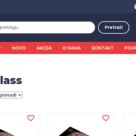
NOVO
AKCIJA
O NAMA
KONTAKT
POV
lass