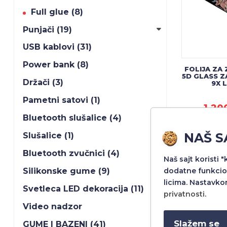
Full glue (8)
Punjači (19)
USB kablovi (31)
Power bank (8)
FOLIJA ZA
5D GLASS 
Držači (3)
9X 
Pametni satovi (1)
1.20
Bluetooth slušalice (4)
NAŠ S
Slušalice (1)
Bluetooth zvučnici (4)
Naš sajt koristi 
dodatne funkcio
Silikonske gume (9)
licima. Nastavko
Svetleca LED dekoracija (11)
privatnosti
.
Video nadzor
Slažem se
GUME I BAZENI (41)