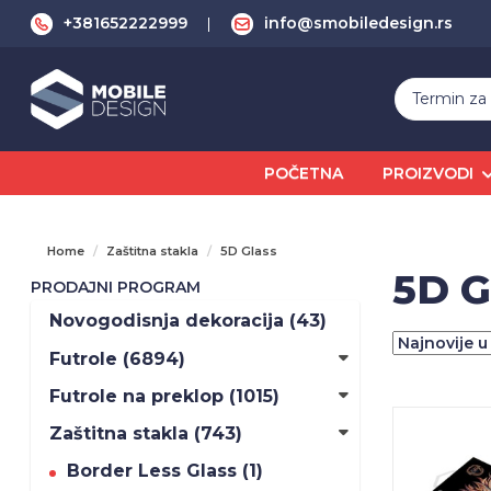
+381652222999
info@smobiledesign.rs
POČETNA
PROIZVODI
Home
Zaštitna stakla
5D Glass
5D G
PRODAJNI PROGRAM
Novogodisnja dekoracija (43)
Futrole (6894)
Futrole na preklop (1015)
Zaštitna stakla (743)
Border Less Glass (1)