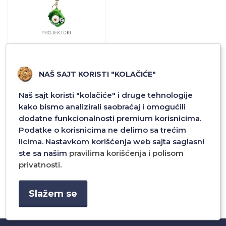
PRIVESCI PROJEKTORI -
FASHION KEYCHAIN DZ4
NAŠ SAJT KORISTI "KOLAČIĆE"
720,00 RSD
Naš sajt koristi "kolačiće" i druge tehnologije
kako bismo analizirali saobraćaj i omogućili
dodatne funkcionalnosti premium korisnicima.
Dodaj u
Podatke o korisnicima ne delimo sa trećim
licima. Nastavkom korišćenja web sajta saglasni
ste sa našim
pravilima korišćenja i polisom
privatnosti
.
1
Slažem se