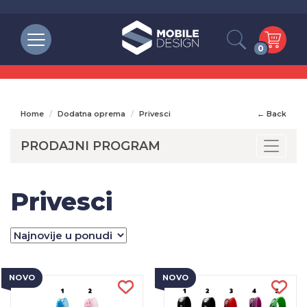
0
Home
Dodatna oprema
Privesci
← Back
PRODAJNI PROGRAM
Toggle
Privesci
NOVO
NOVO