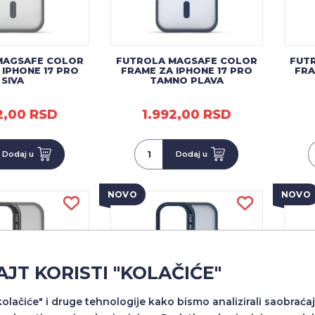
MAGSAFE COLOR
FUTROLA MAGSAFE COLOR
FUT
 IPHONE 17 PRO
FRAME ZA IPHONE 17 PRO
FRA
SIVA
TAMNO PLAVA
2,00 RSD
1.992,00 RSD
Dodaj u
Dodaj u
NOVO
NOVO
AJT KORISTI "KOLAČIĆE"
"kolačiće" i druge tehnologije kako bismo analizirali saobraćaj