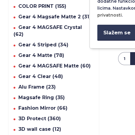
dodatne funkcio
COLOR PRINT (155)
licima. Nastavko
privatnosti
.
Gear 4 Magsafe Matte 2 (31)
FUTROLA 
FRAME ZA 
Gear 4 MAGSAFE Crystal
Slažem se
(62)
1.99
Gear 4 Striped (34)
Gear 4 Matte (78)
Gear 4 MAGSAFE Matte (60)
Gear 4 Clear (48)
Alu Frame (23)
Magsafe Ring (35)
Fashion Mirror (66)
3D Protect (360)
3D wall case (12)