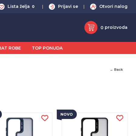
Lista želja
Prijavi se
Otvori nalog
0
proizvoda
0
RAT ROBE
TOP PONUDA
← Back
NOVO