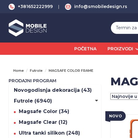
+381652222999
info@smobiledesign.rs
POČETNA
PROIZVODI
Home
Futrole
MAGSAFE COLOR FRAME
MAG
PRODAJNI PROGRAM
Novogodisnja dekoracija (43)
Futrole (6940)
Magsafe Color (34)
NOVO
Magsafe Clear (12)
Ultra tanki silikon (248)