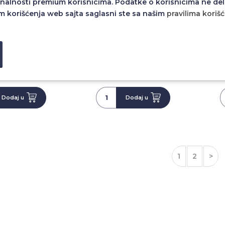
nalnosti premium korisnicima. Podatke o korisnicima ne del
m korišćenja web sajta saglasni ste sa našim
pravilima koriš
MAGSAFE COLOR
FUTROLA MAGSAFE COLOR
FUT
IPHONE 17 SIVA
FRAME ZA IPHONE 17 TAMNO
FRA
PLAVA
2,00 RSD
1.992,00 RSD
Dodaj u
Dodaj u
1
2
>