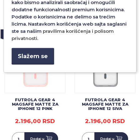
kako bismo analizirali saobraćaj i omogućili
dodatne funkcionalnosti premium korisnicima.
Podatke o korisnicima ne delimo sa trećim
Dodaj u
Dodaj u
licima. Nastavkom korišćenja web sajta saglasni
ste sa našim
pravilima korišćenja i polisom
NOVO
NOVO
privatnosti
.
Slažem se
FUTROLA GEAR 4
FUTROLA GEAR 4
MAGSAFE MATTE ZA
MAGSAFE MATTE ZA
IPHONE 12 PINK
IPHONE 12 SIVA
2.196,00 RSD
2.196,00 RSD
Dodaj u
Dodaj u