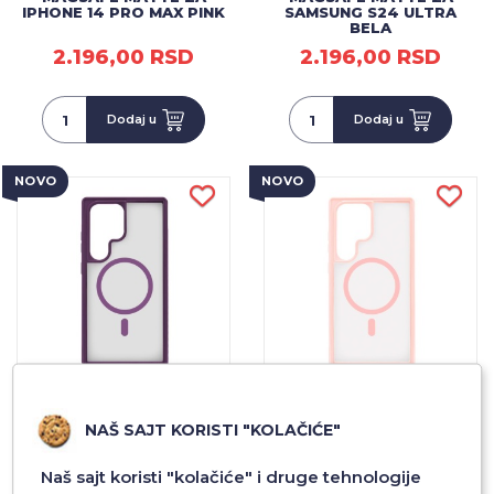
IPHONE 14 PRO MAX PINK
SAMSUNG S24 ULTRA
BELA
2.196,00 RSD
2.196,00 RSD
Dodaj u
Dodaj u
NOVO
NOVO
FUTROLA GEAR 4
FUTROLA GEAR 4
NAŠ SAJT KORISTI "KOLAČIĆE"
MAGSAFE MATTE ZA
MAGSAFE MATTE ZA
SAMSUNG S24 ULTRA
SAMSUNG S24 ULTRA PINK
LJUBICASTA
Naš sajt koristi "kolačiće" i druge tehnologije
2.196,00 RSD
2.196,00 RSD