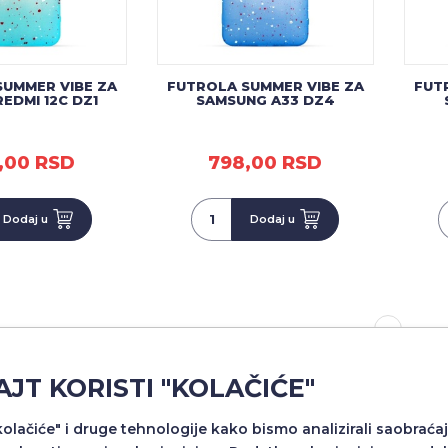
SUMMER VIBE ZA
FUTROLA SUMMER VIBE ZA
FUT
REDMI 12C DZ1
SAMSUNG A33 DZ4
,00 RSD
798,00 RSD
Dodaj u
Dodaj u
1
AJT KORISTI "KOLAČIĆE"
"kolačiće" i druge tehnologije kako bismo analizirali saobraćaj