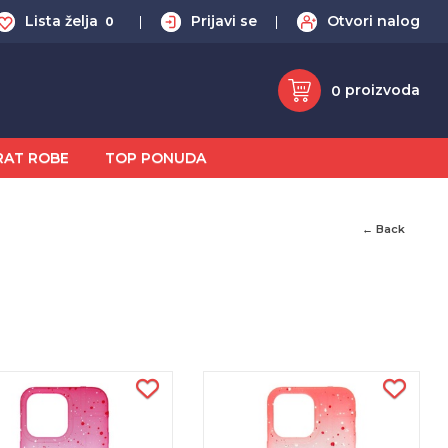
Lista želja
Prijavi se
Otvori nalog
0
proizvoda
0
RAT ROBE
TOP PONUDA
← Back