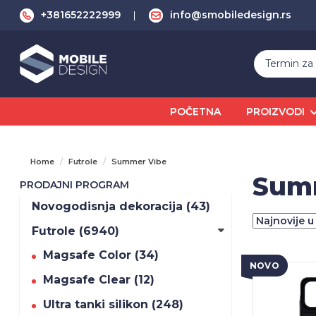
+381652222999
info@smobiledesign.rs
POČETNA
PROIZVODI
Home
Futrole
Summer Vibe
Sum
PRODAJNI PROGRAM
Novogodisnja dekoracija (43)
Futrole (6940)
Magsafe Color (34)
NOVO
Magsafe Clear (12)
Ultra tanki silikon (248)