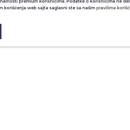
nalnosti premium korisnicima. Podatke o korisnicima ne del
m korišćenja web sajta saglasni ste sa našim
pravilima koriš