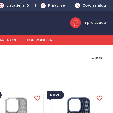
Lista želja
Prijavi se
Otvori nalog
0
proizvoda
0
RAT ROBE
TOP PONUDA
← Back
NOVO