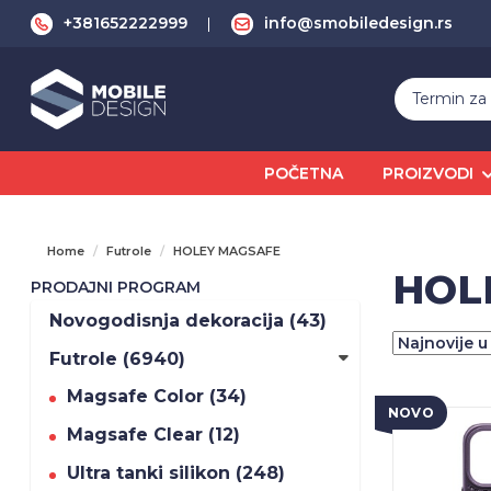
+381652222999
info@smobiledesign.rs
POČETNA
PROIZVODI
Home
Futrole
HOLEY MAGSAFE
HOL
PRODAJNI PROGRAM
Novogodisnja dekoracija (43)
Futrole (6940)
Magsafe Color (34)
NOVO
Magsafe Clear (12)
Ultra tanki silikon (248)