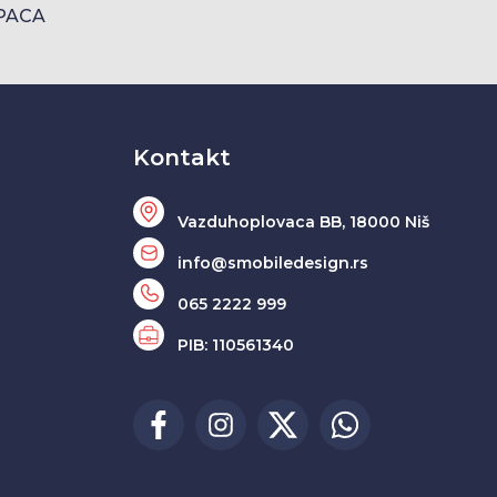
PACA
Kontakt
Vazduhoplovaca BB, 18000 Niš
info@smobiledesign.rs
065 2222 999
PIB: 110561340