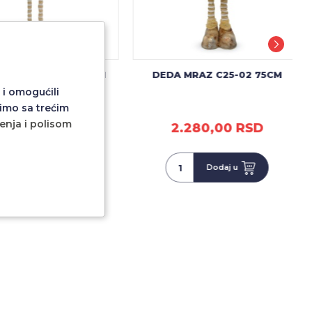
 BELIC C25-02 75CM
DEDA MRAZ C25-02 75CM
 i omogućili
imo sa trećim
ćenja i polisom
.280,00 RSD
2.280,00 RSD
Dodaj u
Dodaj u