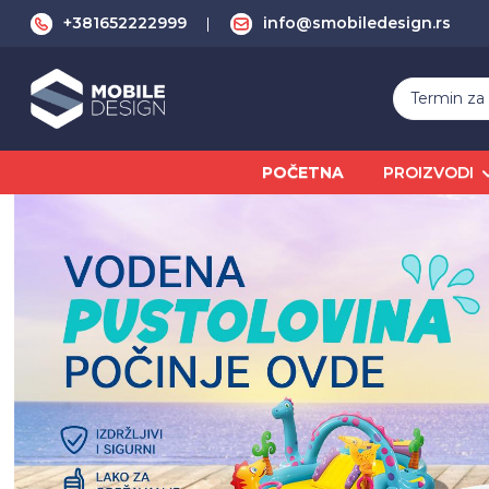
+381652222999
info@smobiledesign.rs
POČETNA
PROIZVODI