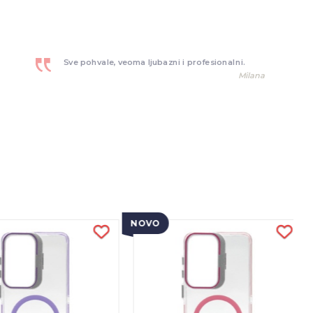
Sve pohvale, veoma ljubazni i profesionalni.
Milana
NOVO