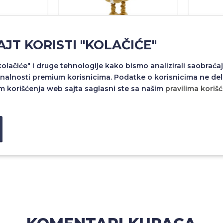
AJT KORISTI "KOLAČIĆE"
1 75CM
IRVAS C25-02 75CM
SNESKO
"kolačiće" i druge tehnologije kako bismo analizirali saobraćaj
nalnosti premium korisnicima. Podatke o korisnicima ne del
m korišćenja web sajta saglasni ste sa našim
pravilima koriš
 RSD
2.280,00 RSD
2
u
Dodaj u