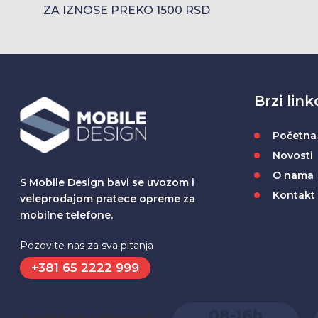
ZA IZNOSE PREKO 1500 RSD
Brzi link
Početna
Novosti
O nama
S Mobile Design bavi se uvozom i
Kontakt
veleprodajom pratece opreme za
mobilne telefone.
Pozovite nas za sva pitanja
+381 65 2222 999
08-16h