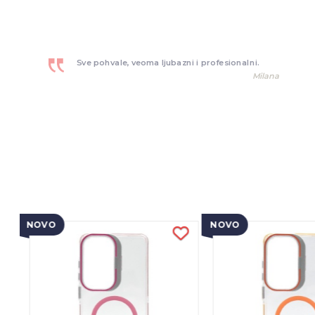
Sve pohvale, veoma ljubazni i profesionalni.
Milana
NOVO
NOVO