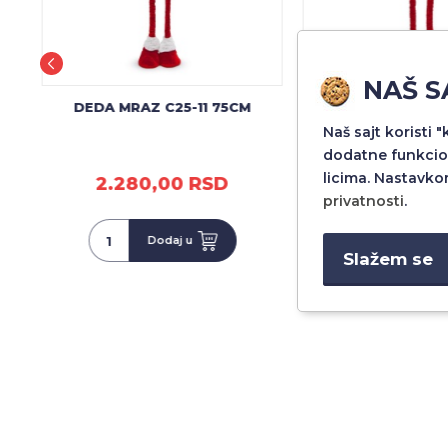
NAŠ S
DEDA MRAZ C25-11 75CM
IRVAS C25-1
Naš sajt koristi 
dodatne funkcio
licima. Nastavko
2.280,00 RSD
2.280,00
privatnosti
.
Dodaj u
Dodaj 
Slažem se