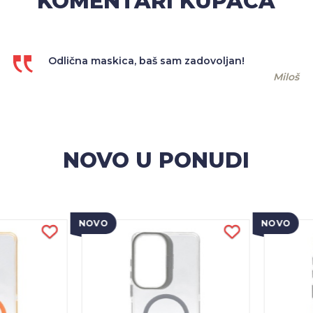
KOMENTARI KUPACA
Odlična maskica, baš sam zadovoljan!
Miloš
NOVO U PONUDI
NOVO
NOVO