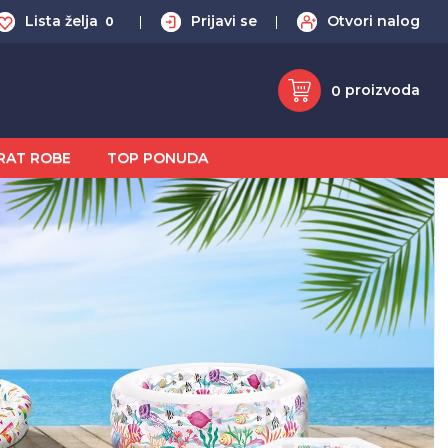
Lista želja
Prijavi se
Otvori nalog
0
proizvoda
0
RAT ROBE
TOP PONUDA