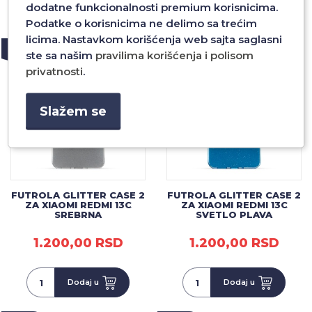
dodatne funkcionalnosti premium korisnicima.
Dodaj u
Dodaj u
Podatke o korisnicima ne delimo sa trećim
licima. Nastavkom korišćenja web sajta saglasni
NOVO
NOVO
ste sa našim
pravilima korišćenja i polisom
privatnosti
.
Slažem se
FUTROLA GLITTER CASE 2
FUTROLA GLITTER CASE 2
ZA XIAOMI REDMI 13C
ZA XIAOMI REDMI 13C
SREBRNA
SVETLO PLAVA
1.200,00 RSD
1.200,00 RSD
Dodaj u
Dodaj u