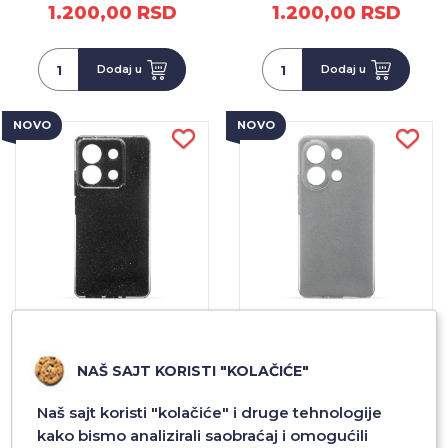
1.200,00 RSD
1.200,00 RSD
Dodaj u
Dodaj u
NOVO
NOVO
FUTROLA GLITTER CASE 2
FUTROLA GLITTER CASE 2
ZA XIAOMI REDMI NOTE 13
ZA XIAOMI REDMI NOTE 13
5G CRNA
4G SREBRNA
NAŠ SAJT KORISTI "KOLAČIĆE"
1.200,00 RSD
1.200,00 RSD
Naš sajt koristi "kolačiće" i druge tehnologije
kako bismo analizirali saobraćaj i omogućili