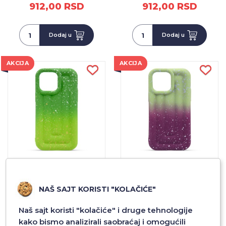
912,00 RSD
912,00 RSD
Dodaj u
Dodaj u
AKCIJA
AKCIJA
FUTROLA OMBRE
FUTROLA OMBRE
PROTECT ZA IPHONE 14
PROTECT ZA IPHONE 14
PRO MAX DZ1/7
PRO MAX DZ1/6
NAŠ SAJT KORISTI "KOLAČIĆE"
912,00 RSD
912,00 RSD
Naš sajt koristi "kolačiće" i druge tehnologije
kako bismo analizirali saobraćaj i omogućili