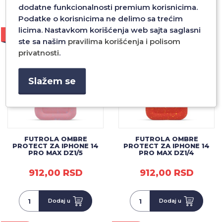
dodatne funkcionalnosti premium korisnicima.
Dodaj u
Dodaj u
Podatke o korisnicima ne delimo sa trećim
licima. Nastavkom korišćenja web sajta saglasni
AKCIJA
AKCIJA
ste sa našim
pravilima korišćenja i polisom
privatnosti
.
Slažem se
FUTROLA OMBRE
FUTROLA OMBRE
PROTECT ZA IPHONE 14
PROTECT ZA IPHONE 14
PRO MAX DZ1/5
PRO MAX DZ1/4
912,00 RSD
912,00 RSD
Dodaj u
Dodaj u