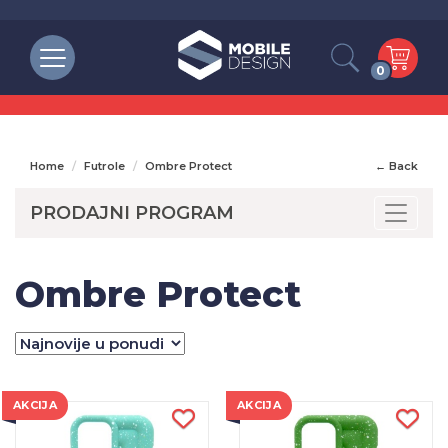
0
Home
Futrole
Ombre Protect
← Back
PRODAJNI PROGRAM
Toggle
Ombre Protect
AKCIJA
AKCIJA