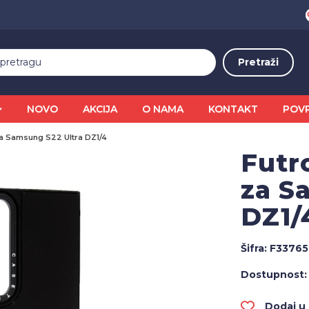
NOVO
AKCIJA
O NAMA
KONTAKT
POV
a Samsung S22 Ultra DZ1/4
Futr
za S
DZ1/
Šifra:
F33765
Dostupnost:
Dodaj u l