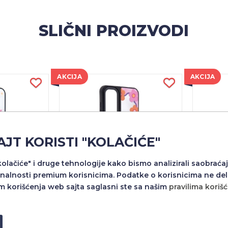
SLIČNI PROIZVODI
AKCIJA
AKCIJA
AJT KORISTI "KOLAČIĆE"
"kolačiće" i druge tehnologije kako bismo analizirali saobraćaj
nalnosti premium korisnicima. Podatke o korisnicima ne del
m korišćenja web sajta saglasni ste sa našim
pravilima koriš
 MIRROR ZA
FUTROLA FASHION MIRROR ZA
FUTROL
FE DZ2/6
SAMSUNG S23 FE DZ2/5
SAMS