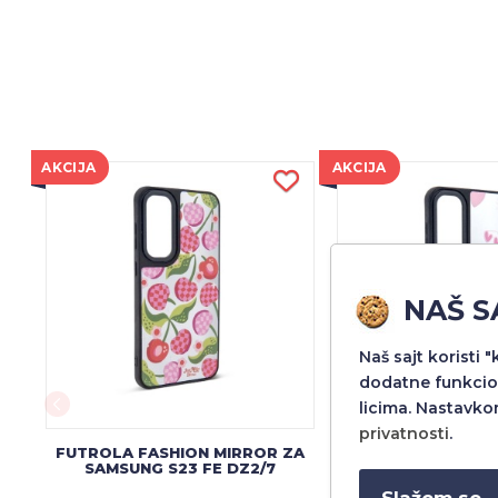
AKCIJA
AKCIJA
NAŠ S
Naš sajt koristi 
dodatne funkcio
licima. Nastavko
privatnosti
.
FUTROLA FASHION MIRROR ZA
FUTROLA FASHION
SAMSUNG S23 FE DZ2/7
SAMSUNG S23 
Slažem se