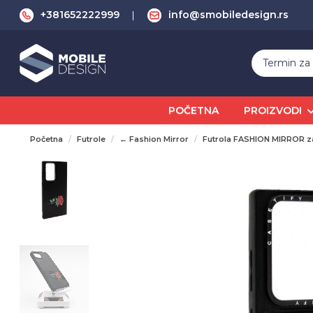
+381652222999
info@smobiledesign.rs
POČETNA
PROIZVODI
Početna
Futrole
← Fashion Mirror
Futrola FASHION MIRROR z