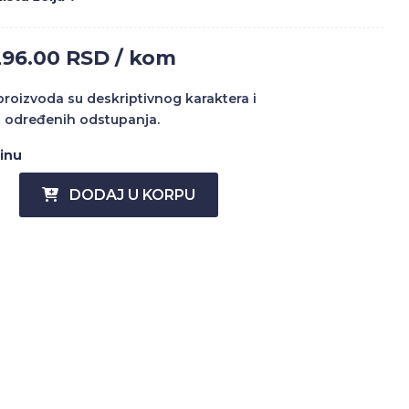
296.00 RSD / kom
 proizvoda su deskriptivnog karaktera i
 određenih odstupanja.
činu
DODAJ U KORPU