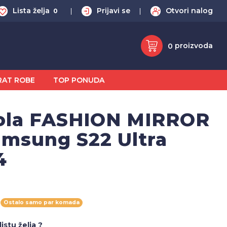
Lista želja
Prijavi se
Otvori nalog
0
proizvoda
0
RAT ROBE
TOP PONUDA
ola FASHION MIRROR
amsung S22 Ultra
4
Ostalo samo par komada
istu želja ?