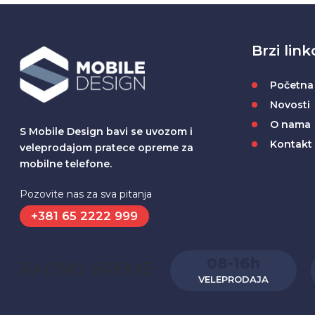
Brzi link
Početna
Novosti
O nama
S Mobile Design bavi se uvozom i
Kontakt
veleprodajom pratece opreme za
mobilne telefone.
Pozovite nas za sva pitanja
+381 65 2222 999
08-16h
RADNO VREME:
VELEPRODAJA