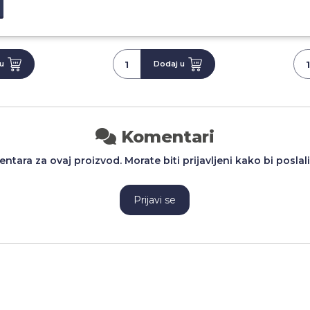
 RSD
1.296,00 RSD
1
u
Dodaj u
Komentari
tara za ovaj proizvod. Morate biti prijavljeni kako bi poslal
Prijavi se