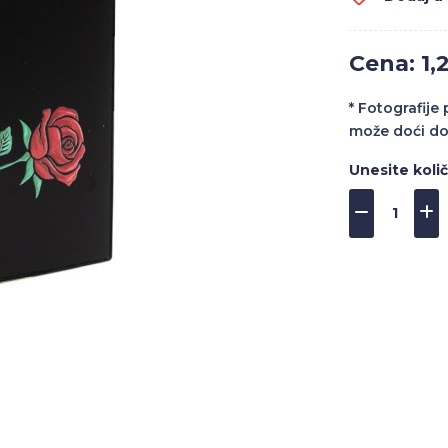
Cena: 1,
* Fotografije
može doći do
Unesite koli