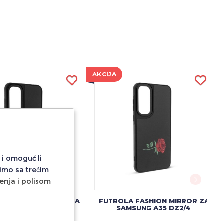
AKCIJA
 i omogućili
imo sa trećim
ćenja i polisom
A FASHION MIRROR ZA
FUTROLA FASHION MIRROR ZA
UNG S23 FE DZ2/4
SAMSUNG A35 DZ2/4