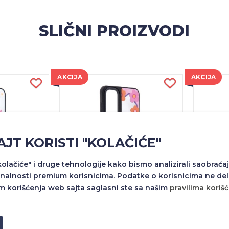
SLIČNI PROIZVODI
AKCIJA
AKCIJA
AJT KORISTI "KOLAČIĆE"
"kolačiće" i druge tehnologije kako bismo analizirali saobraćaj
nalnosti premium korisnicima. Podatke o korisnicima ne del
m korišćenja web sajta saglasni ste sa našim
pravilima koriš
 MIRROR ZA
FUTROLA FASHION MIRROR ZA
FUTROL
FE DZ2/6
SAMSUNG S23 FE DZ2/5
SA