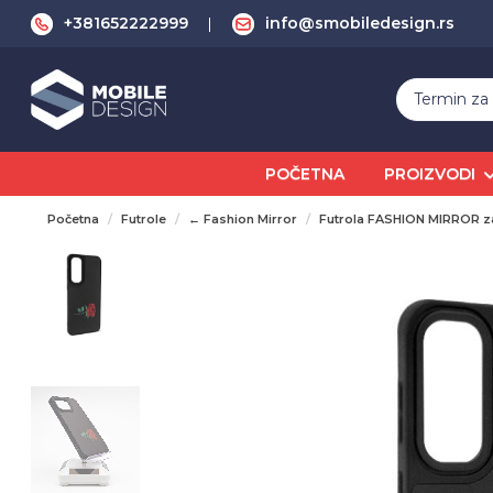
+381652222999
info@smobiledesign.rs
POČETNA
PROIZVODI
Početna
Futrole
← Fashion Mirror
Futrola FASHION MIRROR 