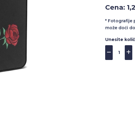
Cena: 1,
* Fotografije
može doći do
Unesite koli