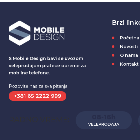
Brzi link
Početna
Novosti
O nama
S Mobile Design bavi se uvozom i
Kontakt
veleprodajom pratece opreme za
mobilne telefone.
Pozovite nas za sva pitanja
+381 65 2222 999
08-16h
RADNO VREME:
VELEPRODAJA