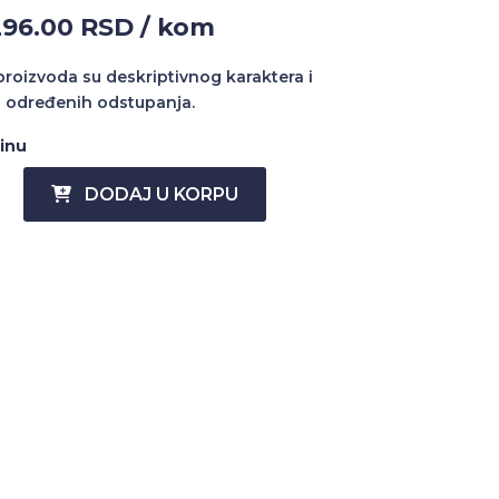
296.00 RSD / kom
 proizvoda su deskriptivnog karaktera i
 određenih odstupanja.
činu
DODAJ U KORPU