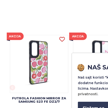
AKCIJA
AKCIJA
NAŠ S
Naš sajt koristi 
dodatne funkcio
licima. Nastavko
privatnosti
.
FUTROLA FASHION MIRROR ZA
FUTROLA FASHION
SAMSUNG S23 FE DZ2/7
SAMSUNG S23 
Slažem se