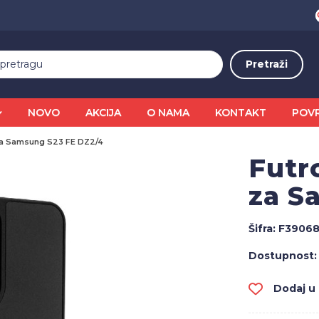
NOVO
AKCIJA
O NAMA
KONTAKT
POV
za Samsung S23 FE DZ2/4
Futr
za S
Šifra:
F3906
Dostupnost:
Dodaj u l