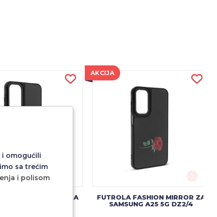
AKCIJA
 i omogućili
imo sa trećim
ćenja i polisom
A FASHION MIRROR ZA
FUTROLA FASHION MIRROR ZA
MSUNG A35 DZ2/4
SAMSUNG A25 5G DZ2/4