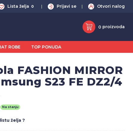
Lista želja
Prijavi se
Otvori nalog
0
proizvoda
0
RAT ROBE
TOP PONUDA
ola FASHION MIRROR
amsung S23 FE DZ2/4
8
Na stanju
istu želja ?