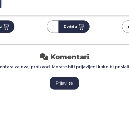
 RSD
1.296,00 RSD
1
u
Dodaj u
Komentari
tara za ovaj proizvod. Morate biti prijavljeni kako bi poslal
Prijavi se