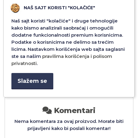
NAŠ SAJT KORISTI "KOLAČIĆE"
Naš sajt koristi "kolačiće" i druge tehnologije
kako bismo analizirali saobraćaj i omogućili
dodatne funkcionalnosti premium korisnicima.
OR
FUTROLA FASHION MIRROR
FUTROLA FASHION MIRROR
Podatke o korisnicima ne delimo sa trećim
/7
ZA SAMSUNG S23 FE DZ2/6
ZA SAMSUNG S23 FE DZ2/5
licima. Nastavkom korišćenja web sajta saglasni
ste sa našim
pravilima korišćenja i polisom
1.296,00 RSD
1.296,00 RSD
privatnosti
.
Dodaj u
Dodaj u
Slažem se
Komentari
Nema komentara za ovaj proizvod. Morate biti
prijavljeni kako bi poslali komentar!