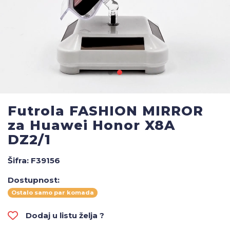
Futrola FASHION MIRROR
za Huawei Honor X8A
DZ2/1
Šifra:
F39156
Dostupnost:
Ostalo samo par komada
Dodaj u listu želja ?