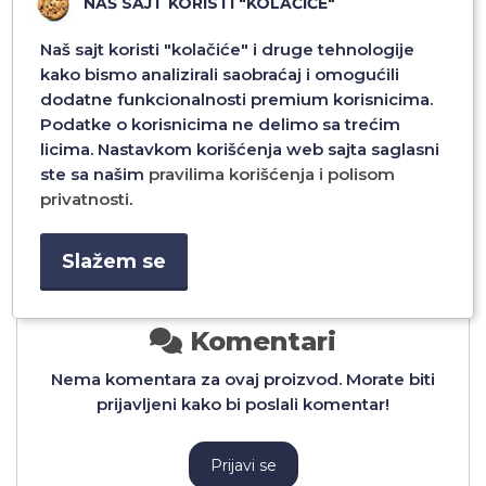
NAŠ SAJT KORISTI "KOLAČIĆE"
Naš sajt koristi "kolačiće" i druge tehnologije
kako bismo analizirali saobraćaj i omogućili
OR
FUTROLA FASHION MIRROR
FUTROLA FASHION MIRROR
dodatne funkcionalnosti premium korisnicima.
/7
ZA SAMSUNG S23 FE DZ2/6
ZA SAMSUNG S23 FE DZ2/5
Podatke o korisnicima ne delimo sa trećim
licima. Nastavkom korišćenja web sajta saglasni
1.296,00 RSD
1.296,00 RSD
ste sa našim
pravilima korišćenja i polisom
privatnosti
.
Dodaj u
Dodaj u
Slažem se
Komentari
Nema komentara za ovaj proizvod. Morate biti
prijavljeni kako bi poslali komentar!
Prijavi se