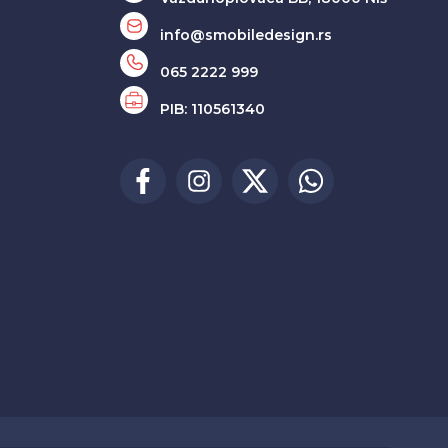
info@smobiledesign.rs
065 2222 999
PIB: 110561340