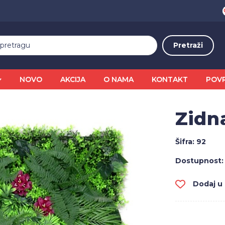
NOVO
AKCIJA
O NAMA
KONTAKT
POV
Zidn
Šifra:
92
Dostupnost:
Dodaj u l