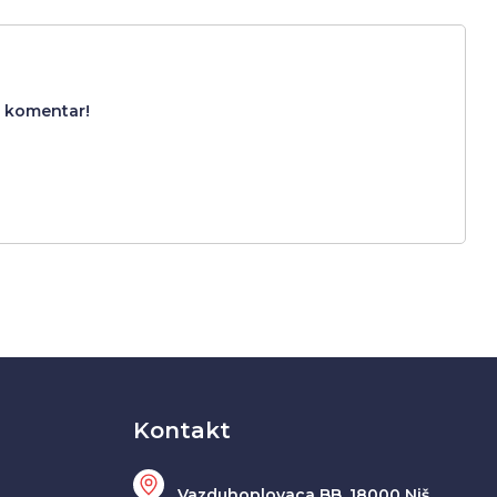
i komentar!
Kontakt
Vazduhoplovaca BB, 18000 Niš