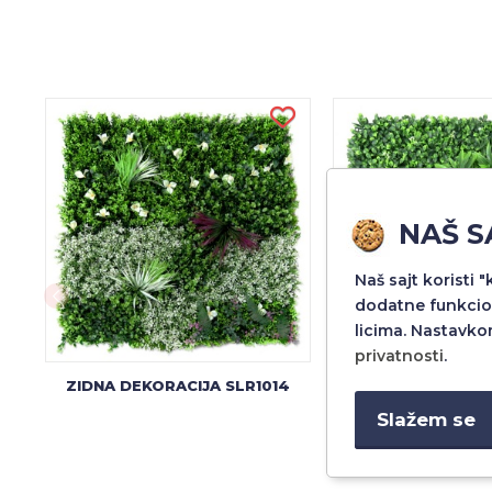
NAŠ S
Naš sajt koristi 
dodatne funkcio
licima. Nastavko
privatnosti
.
ZIDNA DEKORACIJA SLR1014
ZIDNA DEKORACI
Slažem se