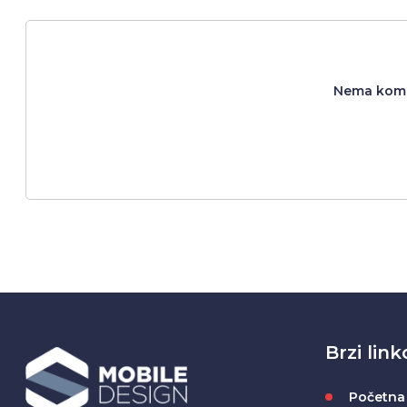
Nema komen
Brzi link
Početna