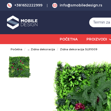
+381652222999
info@smobiledesign.rs
POČETNA
PROIZVODI
Početna
← Zidna dekoracija
Zidna dekoracija SLR1009