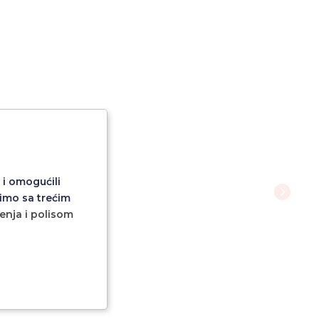
 i omogućili
imo sa trećim
ćenja i polisom