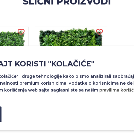
SLIČNI PROIZVODI
AJT KORISTI "KOLAČIĆE"
"kolačiće" i druge tehnologije kako bismo analizirali saobraćaj
nalnosti premium korisnicima. Podatke o korisnicima ne del
m korišćenja web sajta saglasni ste sa našim
pravilima koriš
JA SLR1015
ZIDNA DEKORACIJA SLR1006