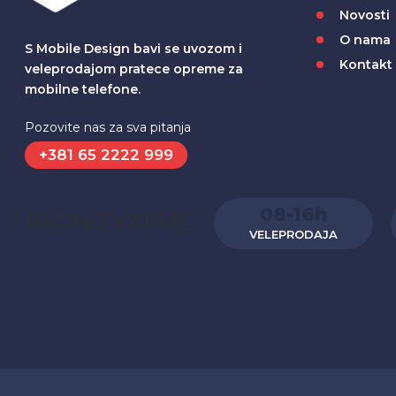
Novosti
O nama
S Mobile Design bavi se uvozom i
Kontakt
veleprodajom pratece opreme za
mobilne telefone.
Pozovite nas za sva pitanja
+381 65 2222 999
08-16h
RADNO VREME:
VELEPRODAJA