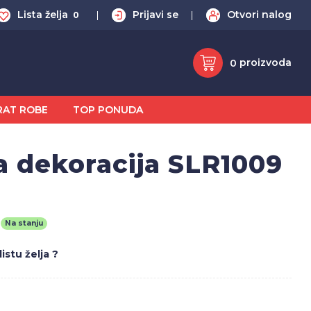
Lista želja
Prijavi se
Otvori nalog
0
proizvoda
0
RAT ROBE
TOP PONUDA
a dekoracija SLR1009
Na stanju
istu želja ?