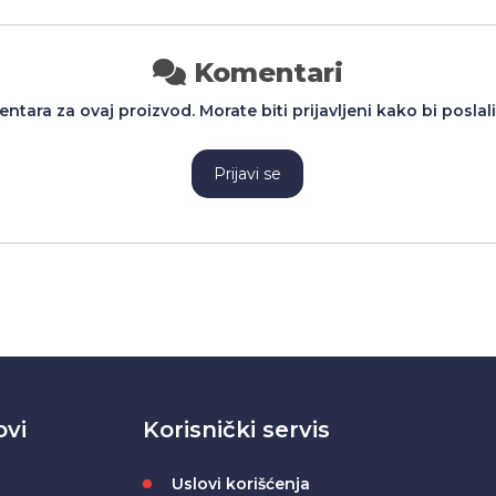
Komentari
tara za ovaj proizvod. Morate biti prijavljeni kako bi poslal
Prijavi se
ovi
Korisnički servis
Uslovi korišćenja