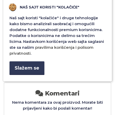
NAŠ SAJT KORISTI "KOLAČIĆE"
Naš sajt koristi "kolačiće" i druge tehnologije
kako bismo analizirali saobraćaj i omogućili
dodatne funkcionalnosti premium korisnicima.
12
USB KABL MOSSILY JT193
USB KABL MOSSILY JT19
Podatke o korisnicima ne delimo sa trećim
30W
TYPE-C TO TYPE-C 60W
TYPE-C TO TYPE-C 60W
licima. Nastavkom korišćenja web sajta saglasni
PD 1M BELI
PD 1M CRNI
ste sa našim
pravilima korišćenja i polisom
1.392,00 RSD
1.392,00 RSD
privatnosti
.
Dodaj u
Dodaj u
Slažem se
Komentari
Nema komentara za ovaj proizvod. Morate biti
prijavljeni kako bi poslali komentar!