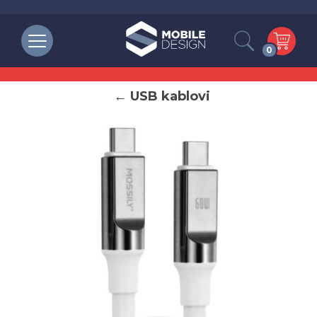
0
← USB kablovi