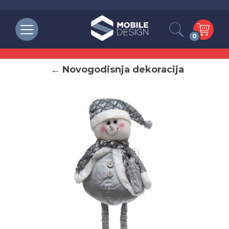
0
← Novogodisnja dekoracija