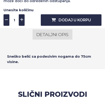
može doći do određenih odstupanja.
Unesite količinu
DODAJ U KORPU
DETALJNI OPIS
Sneško belić sa podesivim nogama do 75cm
visine.
SLIČNI PROIZVODI