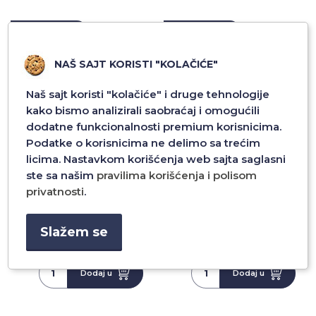
NOVO
NOVO
TOP PONUDA
TOP PONUDA
NAŠ SAJT KORISTI "KOLAČIĆE"
Naš sajt koristi "kolačiće" i druge tehnologije
kako bismo analizirali saobraćaj i omogućili
dodatne funkcionalnosti premium korisnicima.
Podatke o korisnicima ne delimo sa trećim
licima. Nastavkom korišćenja web sajta saglasni
ste sa našim
pravilima korišćenja i polisom
SNESKO BELIC C25-11 75CM
DEDA MRAZ C25-11 75CM
privatnosti
.
Slažem se
2.280,00 RSD
2.280,00 RSD
Dodaj u
Dodaj u