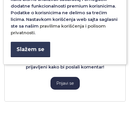
 BELA
SILIKONSKA GUMA ROZE
SILIKONSKA GUMA C
dodatne funkcionalnosti premium korisnicima.
Podatke o korisnicima ne delimo sa trećim
licima. Nastavkom korišćenja web sajta saglasni
ste sa našim
pravilima korišćenja i polisom
privatnosti
.
Komentari
Slažem se
Nema komentara za ovaj proizvod. Morate biti
prijavljeni kako bi poslali komentar!
Prijavi se