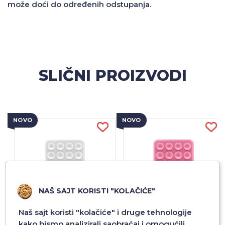
može doći do određenih odstupanja.
SLIČNI PROIZVODI
NOVO
NOVO
NAŠ SAJT KORISTI "KOLAČIĆE"
Naš sajt koristi "kolačiće" i druge tehnologije
kako bismo analizirali saobraćaj i omogućili