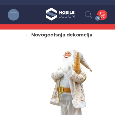
0
← Novogodisnja dekoracija