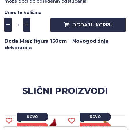
može doći do određenih odstupanja.
Unesite količinu
DODAJ U KORPU
Deda Mraz figura 150cm – Novogodišnja
dekoracija
SLIČNI PROIZVODI
NOVO
NOVO
TOP PONUDA
TOP PONUDA