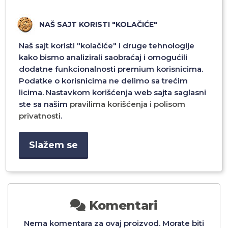
NAŠ SAJT KORISTI "KOLAČIĆE"
Naš sajt koristi "kolačiće" i druge tehnologije
kako bismo analizirali saobraćaj i omogućili
dodatne funkcionalnosti premium korisnicima.
Podatke o korisnicima ne delimo sa trećim
CM
DEDA MRAZ C25-11 75CM
IRVAS C25-02 75CM
licima. Nastavkom korišćenja web sajta saglasni
ste sa našim
pravilima korišćenja i polisom
privatnosti
.
2.280,00 RSD
2.280,00 RSD
Slažem se
Dodaj u
Dodaj u
Komentari
Nema komentara za ovaj proizvod. Morate biti