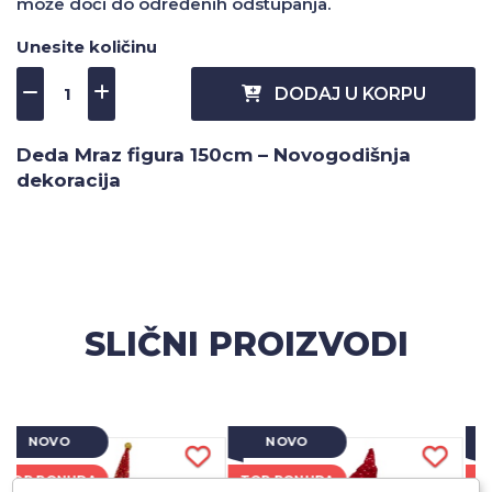
može doći do određenih odstupanja.
Unesite količinu
DODAJ U KORPU
Deda Mraz figura 150cm – Novogodišnja
dekoracija
SLIČNI PROIZVODI
NOVO
NOVO
TOP PONUDA
TOP PONUDA