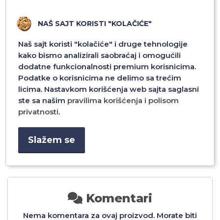
NAŠ SAJT KORISTI "KOLAČIĆE"
Naš sajt koristi "kolačiće" i druge tehnologije
kako bismo analizirali saobraćaj i omogućili
dodatne funkcionalnosti premium korisnicima.
Podatke o korisnicima ne delimo sa trećim
CM
DEDA MRAZ C25-11 75CM
IRVAS C25-02 75CM
licima. Nastavkom korišćenja web sajta saglasni
ste sa našim
pravilima korišćenja i polisom
privatnosti
.
2.280,00 RSD
2.280,00 RSD
Slažem se
Dodaj u
Dodaj u
Komentari
Nema komentara za ovaj proizvod. Morate biti