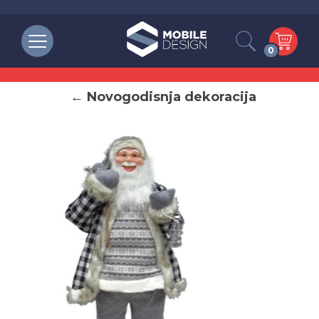
0
← Novogodisnja dekoracija