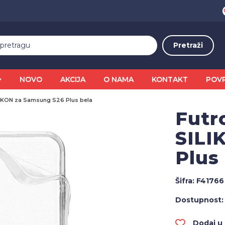
NOVO
AKCIJA
O NAMA
KONTAKT
POV
LIKON za Samsung S26 Plus bela
Futr
SILI
Plus
Šifra:
F41766
Dostupnost:
Dodaj u l