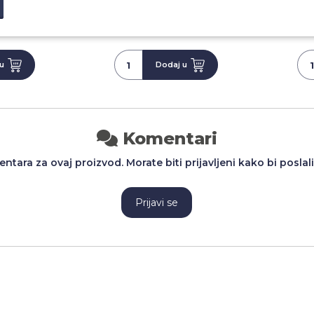
RSD
600,00 RSD
u
Dodaj u
Komentari
tara za ovaj proizvod. Morate biti prijavljeni kako bi poslal
Prijavi se