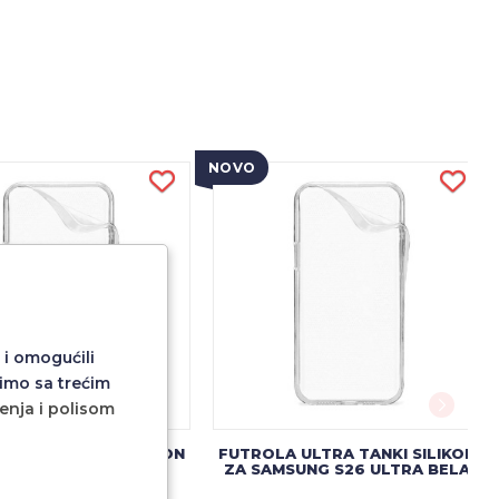
NOVO
 i omogućili
imo sa trećim
ćenja i polisom
 ULTRA TANKI SILIKON
FUTROLA ULTRA TANKI SILIKON
SAMSUNG S26 BELA
ZA SAMSUNG S26 ULTRA BELA