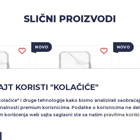
SLIČNI PROIZVODI
NOVO
NOVO
AJT KORISTI "KOLAČIĆE"
"kolačiće" i druge tehnologije kako bismo analizirali saobraćaj
nalnosti premium korisnicima. Podatke o korisnicima ne del
m korišćenja web sajta saglasni ste sa našim
pravilima koriš
NKI SILIKON
FUTROLA ULTRA TANKI SILIKON
FUTROLA
R X7D BELA
ZA HUAWEI HONOR 400 PRO
ZA 
BELA