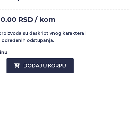
00.00 RSD / kom
 proizvoda su deskriptivnog karaktera i
 određenih odstupanja.
činu
DODAJ U KORPU