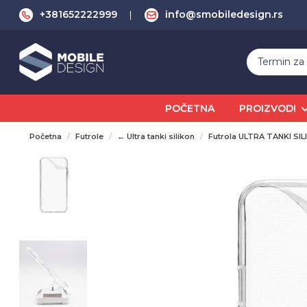
+381652222999
info@smobiledesign.rs
POČETNA
PROIZVODI
Početna
Futrole
← Ultra tanki silikon
Futrola ULTRA TANKI SI