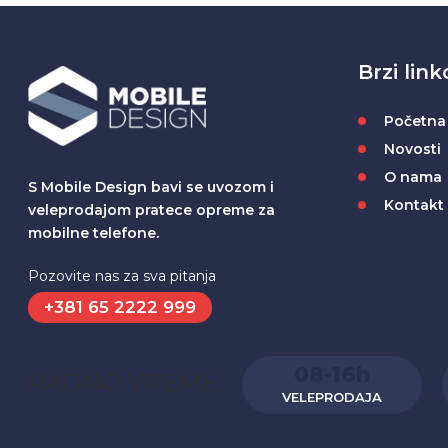
Brzi link
Početna
Novosti
O nama
S Mobile Design bavi se uvozom i
Kontakt
veleprodajom pratece opreme za
mobilne telefone.
Pozovite nas za sva pitanja
+381 65 2222 999
08-16h
RADNO VREME:
VELEPRODAJA