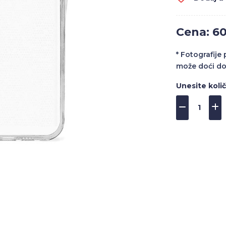
Cena: 6
* Fotografije
može doći do
Unesite koli