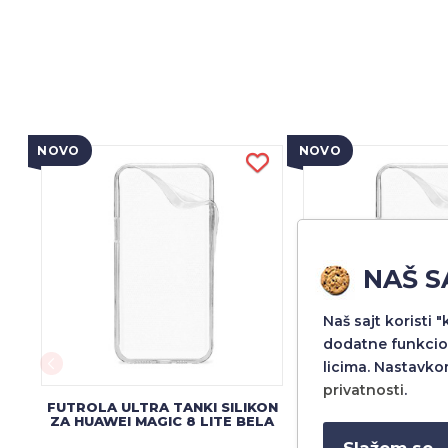
NOVO
NOVO
NAŠ S
Naš sajt koristi 
dodatne funkcio
licima. Nastavko
privatnosti
.
FUTROLA ULTRA TANKI SILIKON
FUTROLA ULTRA TA
ZA HUAWEI MAGIC 8 LITE BELA
ZA HUAWEI HONO
Slažem se