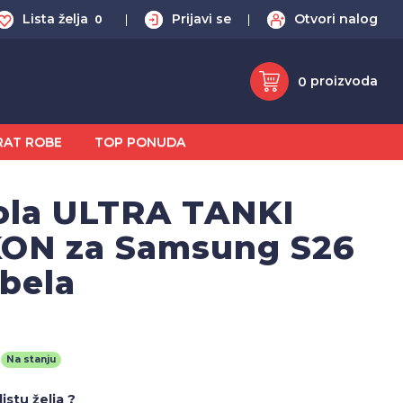
Lista želja
Prijavi se
Otvori nalog
0
proizvoda
0
RAT ROBE
TOP PONUDA
ola ULTRA TANKI
KON za Samsung S26
 bela
Na stanju
istu želja ?