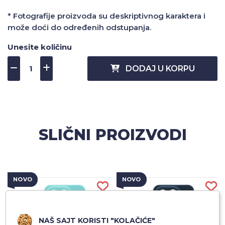
* Fotografije proizvoda su deskriptivnog karaktera i
može doći do određenih odstupanja.
Unesite količinu
DODAJ U KORPU
SLIČNI PROIZVODI
NOVO
NOVO
NAŠ SAJT KORISTI "KOLAČIĆE"