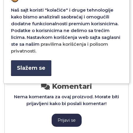
Naš sajt koristi "kolačiće" i druge tehnologije
kako bismo analizirali saobraćaj i omogućili
dodatne funkcionalnosti premium korisnicima.
Podatke o korisnicima ne delimo sa trećim
licima. Nastavkom korišćenja web sajta saglasni
 ZA
FUTROLA SOFT CASE ZA
FUTROLA SOFT CASE 
NA
XIAOMI 15T TEGET
XIAOMI 15T LAVANDA
ste sa našim
pravilima korišćenja i polisom
privatnosti
.
Slažem se
Komentari
Nema komentara za ovaj proizvod. Morate biti
prijavljeni kako bi poslali komentar!
Prijavi se