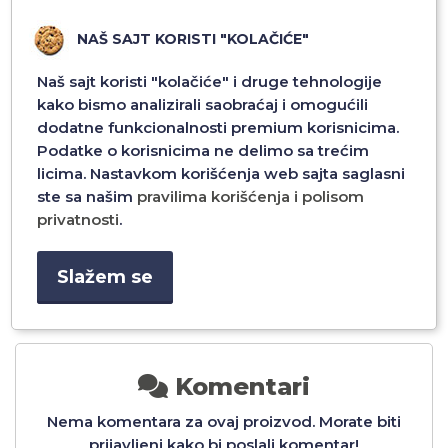
NAŠ SAJT KORISTI "KOLAČIĆE"
Naš sajt koristi "kolačiće" i druge tehnologije
kako bismo analizirali saobraćaj i omogućili
dodatne funkcionalnosti premium korisnicima.
Podatke o korisnicima ne delimo sa trećim
SILKY SOFT
FUTROLA SILKY SOFT
FUTROLA SI
SAMSUNG S10
TOUCH ZA IPHONE 7/8
TOUCH ZA S
licima. Nastavkom korišćenja web sajta saglasni
 MORE PLAVA
PLUS MORE PLAVA
PLUS (2018) 
ste sa našim
pravilima korišćenja i polisom
privatnosti
.
00 RSD
852,00 RSD
852,0
Slažem se
odaj u
Dodaj u
Doda
Komentari
Nema komentara za ovaj proizvod. Morate biti
prijavljeni kako bi poslali komentar!