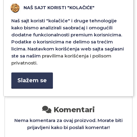
NAŠ SAJT KORISTI "KOLAČIĆE"
Naš sajt koristi "kolačiće" i druge tehnologije
kako bismo analizirali saobraćaj i omogućili
dodatne funkcionalnosti premium korisnicima.
FUTROLA OMBRE
FUTROLA OMBRE
Podatke o korisnicima ne delimo sa trećim
PROTECT ZA IPHONE 11
PROTECT ZA IPHONE 11
DZ1/3
DZ1/2
licima. Nastavkom korišćenja web sajta saglasni
ste sa našim
pravilima korišćenja i polisom
912,00 RSD
912,00 RSD
privatnosti
.
Dodaj u
Dodaj u
Slažem se
Komentari
Nema komentara za ovaj proizvod. Morate biti
prijavljeni kako bi poslali komentar!