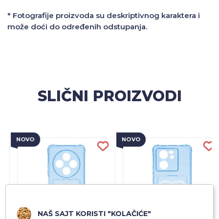
* Fotografije proizvoda su deskriptivnog karaktera i
može doći do određenih odstupanja.
SLIČNI PROIZVODI
NOVO
NOVO
NAŠ SAJT KORISTI "KOLAČIĆE"