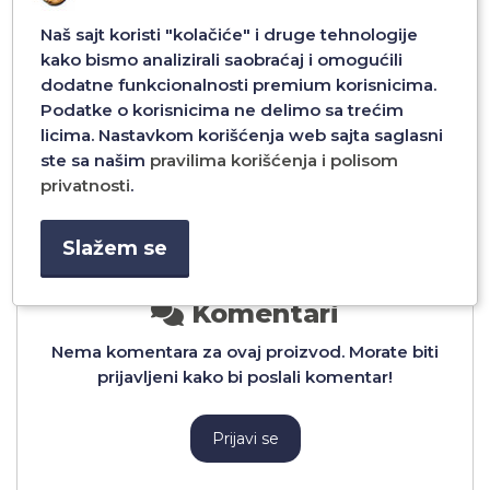
Naš sajt koristi "kolačiće" i druge tehnologije
kako bismo analizirali saobraćaj i omogućili
T
FUTROLA CLEAR WALLET
FUTROLA CLEAR WALLET
G
ZA XIAOMI REDMI 14C 4G
ZA XIAOMI REDMI 13T
dodatne funkcionalnosti premium korisnicima.
PLAVA
PLAVA
Podatke o korisnicima ne delimo sa trećim
licima. Nastavkom korišćenja web sajta saglasni
1.200,00 RSD
1.200,00 RSD
ste sa našim
pravilima korišćenja i polisom
privatnosti
.
Dodaj u
Dodaj u
Slažem se
Komentari
Nema komentara za ovaj proizvod. Morate biti
prijavljeni kako bi poslali komentar!
Prijavi se