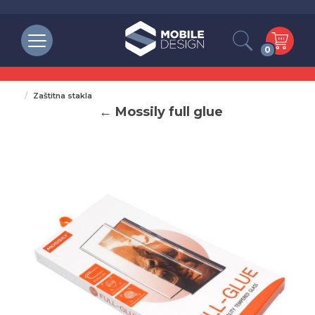
0
Zaštitna stakla
← Mossily full glue