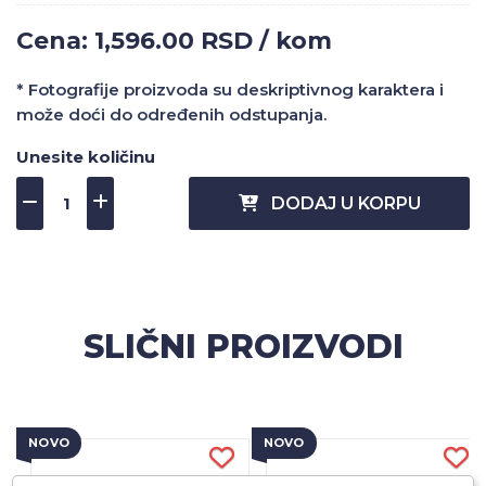
Cena: 1,596.00 RSD / kom
* Fotografije proizvoda su deskriptivnog karaktera i
može doći do određenih odstupanja.
Unesite količinu
DODAJ U KORPU
SLIČNI PROIZVODI
NOVO
NOVO
N