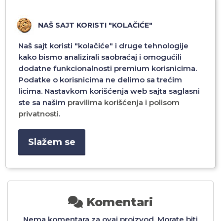
NAŠ SAJT KORISTI "KOLAČIĆE"
Naš sajt koristi "kolačiće" i druge tehnologije
kako bismo analizirali saobraćaj i omogućili
dodatne funkcionalnosti premium korisnicima.
Podatke o korisnicima ne delimo sa trećim
FOLIJA ZA ZASTITU
FOLIJA ZA ZASTITU
licima. Nastavkom korišćenja web sajta saglasni
EKRANA MOSSILY FULL
EKRANA MOSSILY FULL
ste sa našim
pravilima korišćenja i polisom
GLUE ZA HUAWEI HONOR
GLUE ZA XIAOMI REDMI
MAGIC 8 PRO CRNA
NOTE 14 PRO PLUS CRNA
privatnosti
.
1.596,00 RSD
1.596,00 RSD
Slažem se
Dodaj u
Dodaj u
Komentari
Nema komentara za ovaj proizvod. Morate biti