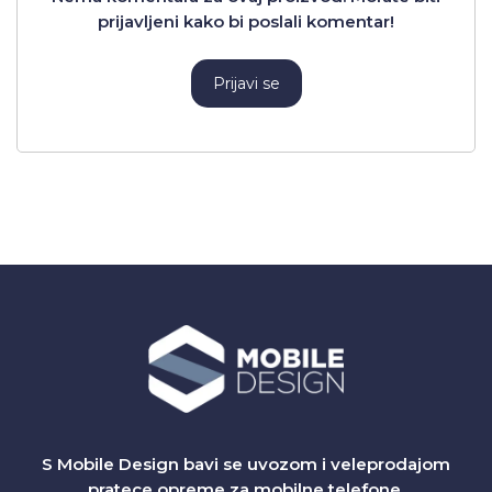
prijavljeni kako bi poslali komentar!
Prijavi se
S Mobile Design bavi se uvozom i veleprodajom
pratece opreme za mobilne telefone.