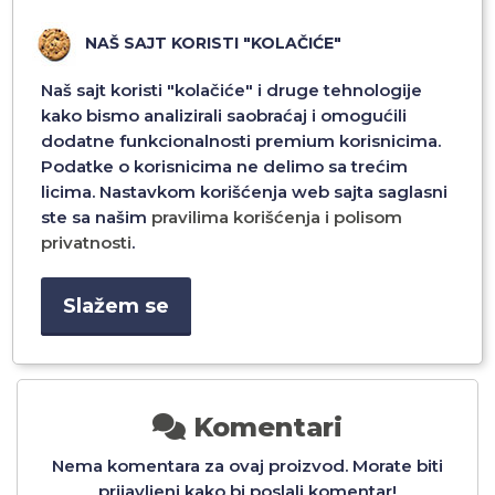
NAŠ SAJT KORISTI "KOLAČIĆE"
Naš sajt koristi "kolačiće" i druge tehnologije
kako bismo analizirali saobraćaj i omogućili
dodatne funkcionalnosti premium korisnicima.
Podatke o korisnicima ne delimo sa trećim
FOLIJA ZA ZASTITU
FOLIJA ZA ZASTITU
ND
EKRANA MOSSILY DIAMOND
EKRANA MOSSILY DIAMOND
licima. Nastavkom korišćenja web sajta saglasni
NA
GLASS ZA IPHONE 17 PRO
GLASS ZA IPHONE 17 PRO
ste sa našim
pravilima korišćenja i polisom
CRNA
MAX CRNA
privatnosti
.
1.992,00 RSD
1.992,00 RSD
Slažem se
Dodaj u
Dodaj u
Komentari
Nema komentara za ovaj proizvod. Morate biti
prijavljeni kako bi poslali komentar!