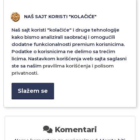
NAŠ SAJT KORISTI "KOLAČIĆE"
Naš sajt koristi "kolačiće" i druge tehnologije
kako bismo analizirali saobraćaj i omogućili
dodatne funkcionalnosti premium korisnicima.
Podatke o korisnicima ne delimo sa trećim
FOLIJA ZA ZASTITU
FOLIJA ZA ZASTITU
licima. Nastavkom korišćenja web sajta saglasni
EKRANA CERAMIC NANO
EKRANA CERAMIC NANO
ste sa našim
pravilima korišćenja i polisom
6
GLASS ZA XIAOMI 14T CRNA
GLASS ZA SAMSUNG S25
CRNA
privatnosti
.
1.500,00 RSD
1.500,00 RSD
Slažem se
Dodaj u
Dodaj u
Komentari