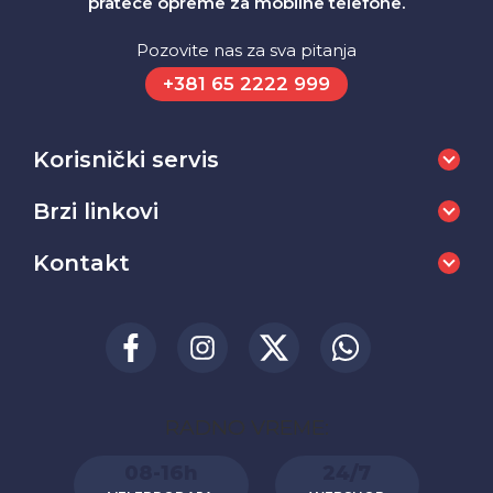
pratece opreme za mobilne telefone.
Pozovite nas za sva pitanja
+381 65 2222 999
Korisnički servis
Brzi linkovi
Kontakt
RADNO VREME:
08-16h
24/7