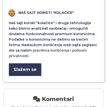
NAŠ SAJT KORISTI "KOLAČIĆE"
Naš sajt koristi "kolačiće" i druge tehnologije
kako bismo analizirali saobraćaj i omogućili
dodatne funkcionalnosti premium korisnicima.
Podatke o korisnicima ne delimo sa trećim
FOLIJA ZA ZASTITU
FOLIJA ZA ZASTITU
licima. Nastavkom korišćenja web sajta saglasni
EKRANA CERAMIC NANO
EKRANA CERAMIC NANO
ste sa našim
pravilima korišćenja i polisom
6
GLASS ZA XIAOMI 14T CRNA
GLASS ZA SAMSUNG S25
CRNA
privatnosti
.
1.500,00 RSD
1.500,00 RSD
Slažem se
Dodaj u
Dodaj u
Komentari