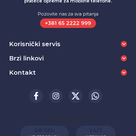
pratece opreme za mobilne telefone.
Pozovite nas za sva pitanja
+381 65 2222 999
Korisnički servis
Brzi linkovi
Kontakt
RADNO VREME:
08-16h
24/7