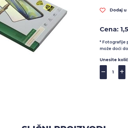
Dodaj u l
Cena: 1,
* Fotografije
može doći do
Unesite koli