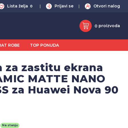
Lista želja
Prijavi se
Otvori nalog
0
proizvoda
0
RAT ROBE
TOP PONUDA
a za zastitu ekrana
AMIC MATTE NANO
S za Huawei Nova 90
Na stanju