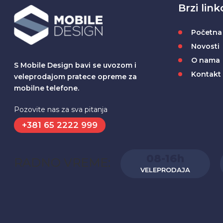
Brzi link
Početna
Novosti
O nama
S Mobile Design bavi se uvozom i
Kontakt
veleprodajom pratece opreme za
mobilne telefone.
Pozovite nas za sva pitanja
+381 65 2222 999
08-16h
RADNO VREME:
VELEPRODAJA