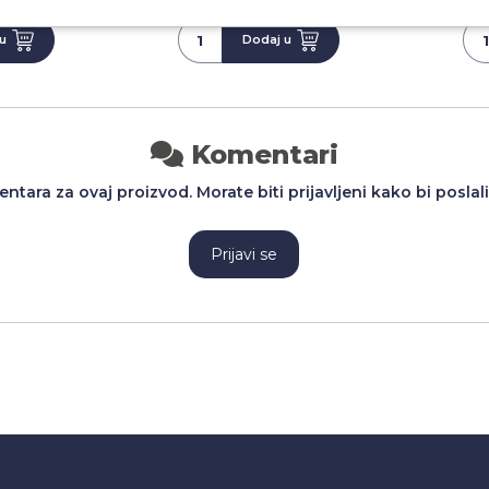
u
Dodaj u
Komentari
tara za ovaj proizvod. Morate biti prijavljeni kako bi poslal
Prijavi se