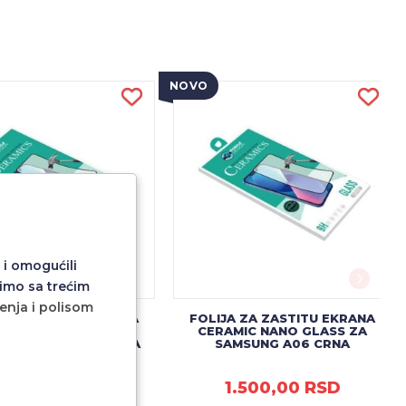
NOVO
 i omogućili
imo sa trećim
ćenja i polisom
 ZA ZASTITU EKRANA
FOLIJA ZA ZASTITU EKRANA
MIC NANO GLASS ZA
CERAMIC NANO GLASS ZA
 REDMI NOTE 14 CRNA
SAMSUNG A06 CRNA
.500,00 RSD
1.500,00 RSD