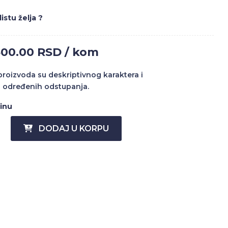
istu želja ?
500.00 RSD / kom
 proizvoda su deskriptivnog karaktera i
 određenih odstupanja.
činu
DODAJ U KORPU