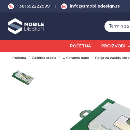
+381652222999
info@smobiledesign.rs
POČETNA
PROIZVODI
Početna
Zaštitna stakla
← Ceramic nano
Folija za zastitu 