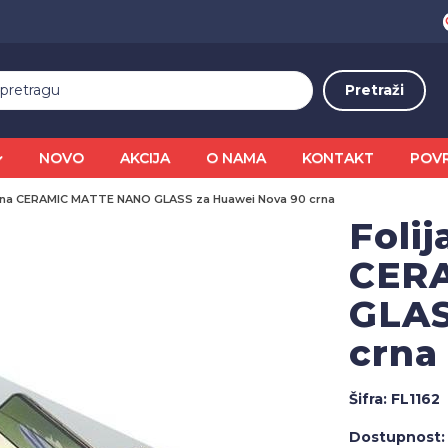
NOVO
AKCIJA
O NAMA
KONTAKT
POV
ekrana CERAMIC MATTE NANO GLASS za Huawei Nova 90 crna
Folij
CER
GLAS
crna
Šifra:
FL1162
Dostupnost: