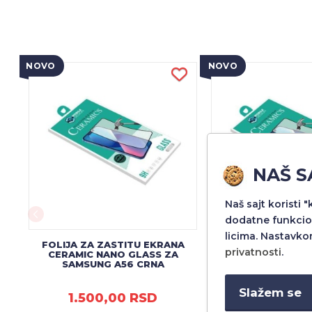
NOVO
NOVO
NAŠ S
Naš sajt koristi 
dodatne funkcio
licima. Nastavko
FOLIJA ZA ZASTITU EKRANA
FOLIJA ZA ZAST
privatnosti
.
CERAMIC NANO GLASS ZA
CERAMIC NANO 
SAMSUNG A56 CRNA
XIAOMI 14T
Slažem se
1.500,00 RSD
1.500,00