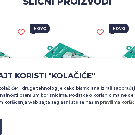
SLIČNI PROIZVODI
NOVO
NOVO
AJT KORISTI "KOLAČIĆE"
"kolačiće" i druge tehnologije kako bismo analizirali saobraćaj
nalnosti premium korisnicima. Podatke o korisnicima ne del
m korišćenja web sajta saglasni ste sa našim
pravilima koriš
ITU EKRANA
FOLIJA ZA ZASTITU EKRANA
FOLIJA
GLASS ZA
CERAMIC NANO GLASS ZA
CERA
 CRNA
SAMSUNG S25 CRNA
XIAOMI
 RSD
1.500,00 RSD
1