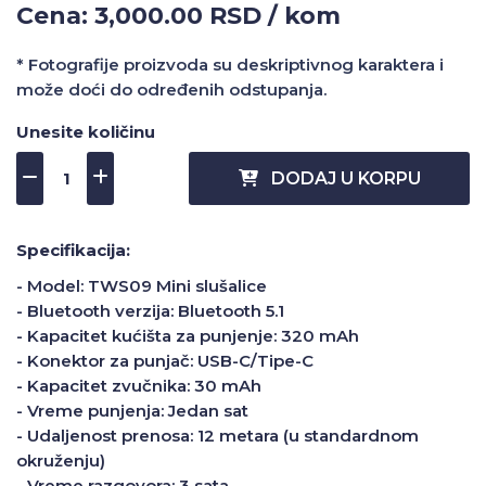
Cena: 3,000.00 RSD / kom
* Fotografije proizvoda su deskriptivnog karaktera i
može doći do određenih odstupanja.
Unesite količinu
DODAJ U KORPU
Specifikacija:
- Model: TWS09 Mini slušalice
- Bluetooth verzija: Bluetooth 5.1
- Kapacitet kućišta za punjenje: 320 mAh
- Konektor za punjač: USB-C/Tipe-C
- Kapacitet zvučnika: 30 mAh
- Vreme punjenja: Jedan sat
- Udaljenost prenosa: 12 metara (u standardnom
okruženju)
- Vreme razgovora: 3 sata