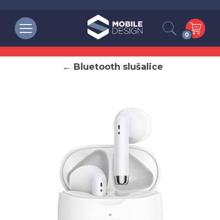
0
← Bluetooth slušalice