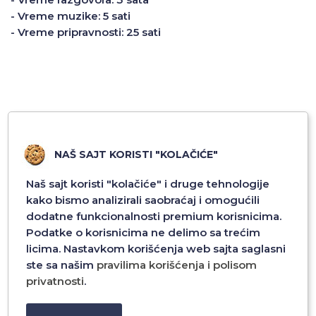
- Vreme muzike: 5 sati
- Vreme pripravnosti: 25 sati
SLIČNI PROIZVODI
NAŠ SAJT KORISTI "KOLAČIĆE"
Naš sajt koristi "kolačiće" i druge tehnologije
kako bismo analizirali saobraćaj i omogućili
dodatne funkcionalnosti premium korisnicima.
Podatke o korisnicima ne delimo sa trećim
licima. Nastavkom korišćenja web sajta saglasni
ste sa našim
pravilima korišćenja i polisom
privatnosti
.