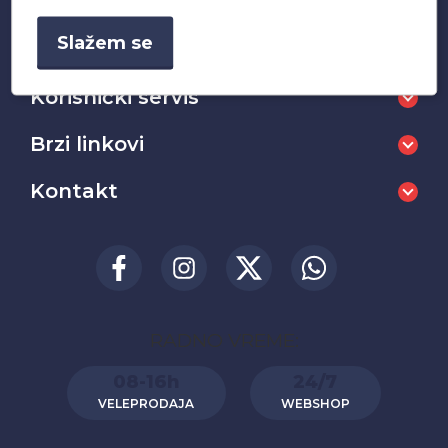
+381 65 2222 999
Slažem se
Korisnički servis
Brzi linkovi
Kontakt
RADNO VREME:
08-16h
24/7
VELEPRODAJA
WEBSHOP