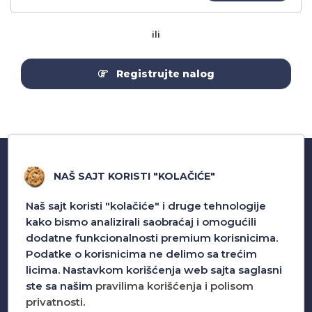
ili
Registrujte nalog
NAŠ SAJT KORISTI "KOLAČIĆE"
Naš sajt koristi "kolačiće" i druge tehnologije
kako bismo analizirali saobraćaj i omogućili
dodatne funkcionalnosti premium korisnicima.
Podatke o korisnicima ne delimo sa trećim
S Mobile Design bavi se uvozom i veleprodajom
licima. Nastavkom korišćenja web sajta saglasni
pratece opreme za mobilne telefone.
ste sa našim
pravilima korišćenja i polisom
privatnosti
.
Pozovite nas za sva pitanja