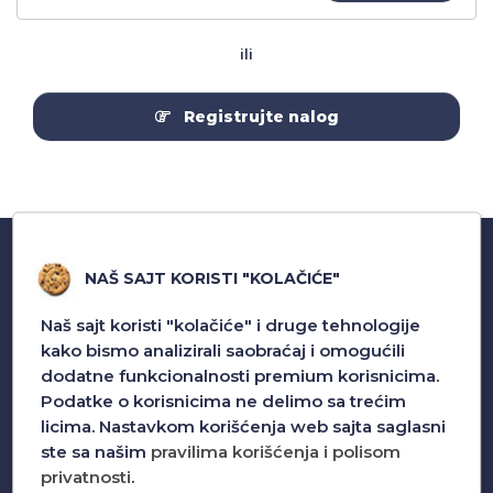
ili
Registrujte nalog
NAŠ SAJT KORISTI "KOLAČIĆE"
Naš sajt koristi "kolačiće" i druge tehnologije
kako bismo analizirali saobraćaj i omogućili
dodatne funkcionalnosti premium korisnicima.
Podatke o korisnicima ne delimo sa trećim
S Mobile Design bavi se uvozom i veleprodajom
licima. Nastavkom korišćenja web sajta saglasni
pratece opreme za mobilne telefone.
ste sa našim
pravilima korišćenja i polisom
privatnosti
.
Pozovite nas za sva pitanja