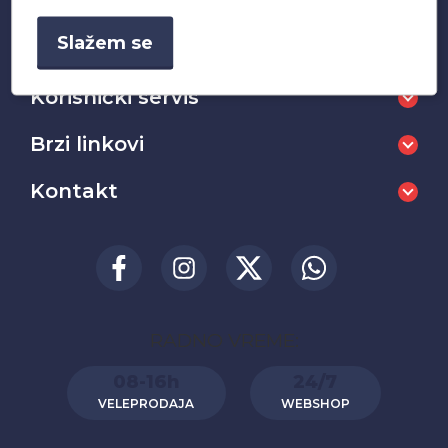
+381 65 2222 999
Slažem se
Korisnički servis
Brzi linkovi
Kontakt
RADNO VREME:
08-16h
24/7
VELEPRODAJA
WEBSHOP