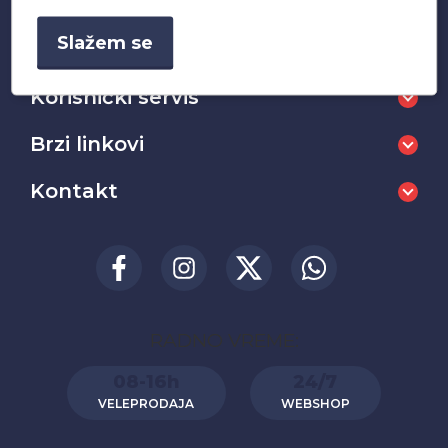
+381 65 2222 999
Slažem se
Korisnički servis
Brzi linkovi
Kontakt
RADNO VREME:
08-16h
24/7
VELEPRODAJA
WEBSHOP